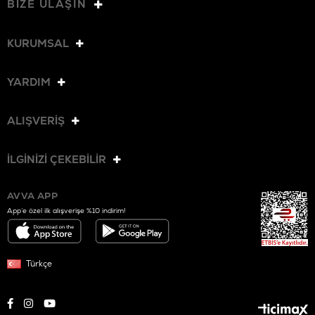
BİZE ULAŞIN
KURUMSAL
YARDIM
ALIŞVERİŞ
İLGİNİZİ ÇEKEBİLİR
AVVA APP
App’e özel ilk alışverişe %10 indirim!
Türkçe