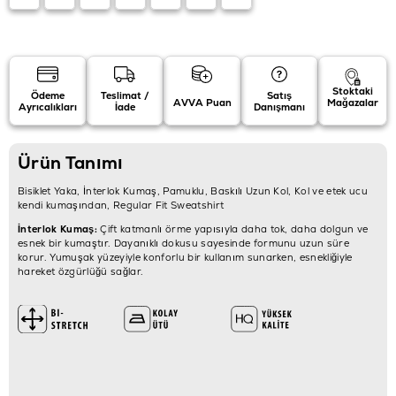
Stoktaki
Ödeme
Teslimat /
Satış
AVVA Puan
Mağazalar
Ayrıcalıkları
İade
Danışmanı
Ürün Tanımı
Bisiklet Yaka, İnterlok Kumaş, Pamuklu, Baskılı Uzun Kol, Kol ve etek ucu
kendi kumaşından, Regular Fit Sweatshirt
İnterlok Kumaş:
Çift katmanlı örme yapısıyla daha tok, daha dolgun ve
esnek bir kumaştır. Dayanıklı dokusu sayesinde formunu uzun süre
korur. Yumuşak yüzeyiyle konforlu bir kullanım sunarken, esnekliğiyle
hareket özgürlüğü sağlar.