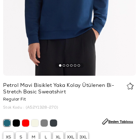
Petrol Mavi Bisiklet Yaka Kolay Ütülenen Bi-
Stretch Basic Sweatshirt
Regular Fit
Stok Kodu
(A52Y1328-270)
Beden Tablosu
XS
S
M
L
XL
XXL
3XL