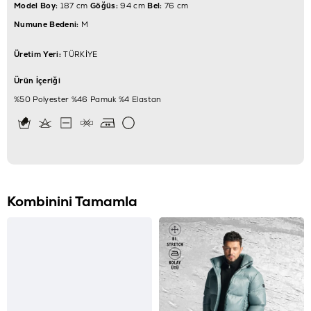
Model Boy:
187 cm
Göğüs:
94 cm
Bel:
76 cm
Numune Bedeni:
M
Üretim Yeri:
TÜRKİYE
Ürün İçeriği
%50 Polyester %46 Pamuk %4 Elastan
Kombinini Tamamla