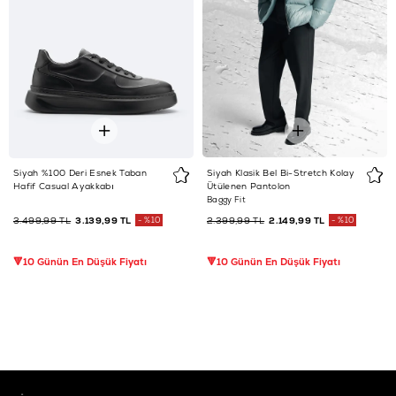
Siyah %100 Deri Esnek Taban
Siyah Klasik Bel Bi-Stretch Kolay
Hafif Casual Ayakkabı
Ütülenen Pantolon
Baggy Fit
3.499,99 TL
3.139,99 TL
%10
2.399,99 TL
2.149,99 TL
%10
🔻10 Günün En Düşük Fiyatı
🔻10 Günün En Düşük Fiyatı