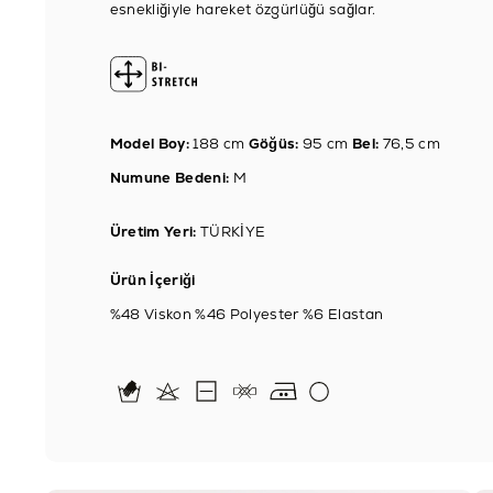
esnekliğiyle hareket özgürlüğü sağlar.
Model Boy:
188 cm
Göğüs:
95 cm
Bel:
76,5 cm
Numune Bedeni:
M
Üretim Yeri:
TÜRKİYE
Ürün İçeriği
%48 Viskon %46 Polyester %6 Elastan