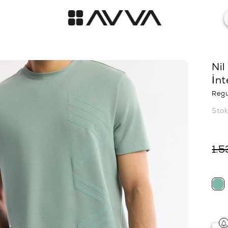
Nil
İnt
Regu
Sto
1.5