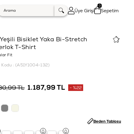
0
Üye Girişi
Sepetim
 Yeşili Bisiklet Yaka Bi-Stretch
erlok T-Shirt
lar Fit
k Kodu
(A51Y1004-132)
1.187,99 TL
30,99 TL
%
22
İndirim
Beden Tablosu