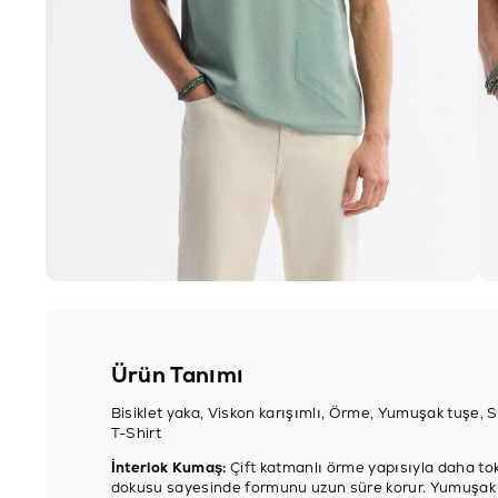
Ürün Tanımı
Bisiklet yaka, Viskon karışımlı, Örme, Yumuşak tuşe, S
T-Shirt
İnterlok Kumaş:
Çift katmanlı örme yapısıyla daha tok
dokusu sayesinde formunu uzun süre korur. Yumuşak y