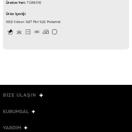
Üretim Yeri:
TÜRKİYE
Ürün İçeriği
%52 Viskon %27 Pbt %21 Poliamid
BİZE ULAŞIN
KURUMSAL
YARDIM