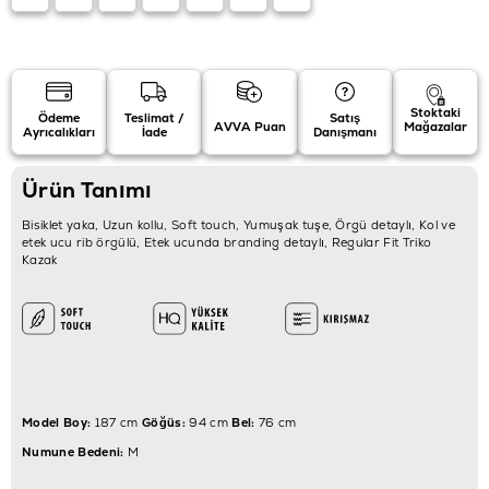
Stoktaki
Ödeme
Teslimat /
Satış
AVVA Puan
Mağazalar
Ayrıcalıkları
İade
Danışmanı
Ürün Tanımı
Bisiklet yaka, Uzun kollu, Soft touch, Yumuşak tuşe, Örgü detaylı, Kol ve
etek ucu rib örgülü, Etek ucunda branding detaylı, Regular Fit Triko
Kazak
Model Boy:
187 cm
Göğüs:
94 cm
Bel:
76 cm
Numune Bedeni:
M