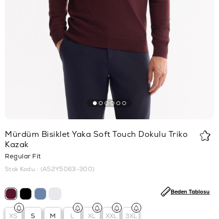
Mürdüm Bisiklet Yaka Soft Touch Dokulu Triko
Kazak
Regular Fit
Stok Kodu
(A52Y5063-300)
Beden Tablosu
XS
S
M
L
XL
XXL
3XL