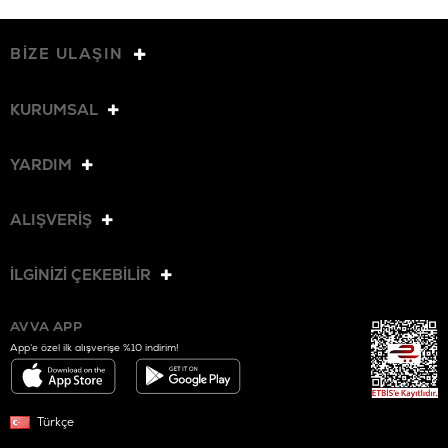
BİZE ULAŞIN
KURUMSAL
YARDIM
ALIŞVERİŞ
İLGİNİZİ ÇEKEBİLİR
AVVA APP
App’e özel ilk alışverişe %10 indirim!
Türkçe