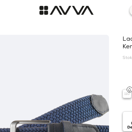
Lac
Ke
Sto
110
De