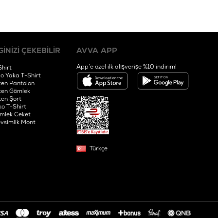
GİNİZİ ÇEKEBİLİR
AVVA APP
App’e özel ilk alışverişe %10 indirim!
Shirt
lo Yaka T-Shirt
ten Pantolon
ten Gömlek
ten Şort
ko T-Shirt
mlek Ceket
vsimlik Mont
Türkçe