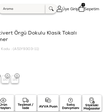
0
Üye Girişi
Sepetim
ivert Örgü Dokulu Klasik Tokalı
mer
k Kodu
(A51Y9303-11)
120
125
Ürün
Teslimat /
Satış
Stoktaki
AVVA Puan
tayları
İade
Danışmanı
Mağazalar