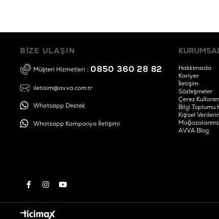
BİZE ULAŞIN
KURUMSA
0850 360 28 82
Hakkımızda
Müşteri Hizmetleri :
Kariyer
İletişim
iletisim@avva.com.tr
Sözleşmeler
Çerez Kullanım
Whatsapp Destek
Bilgi Toplumu 
Kişisel Verile
Mağazalarımı
Whatsapp Kampanya İletişimi
AVVA Blog
Lacivert Örgü Dokulu Klasik Tokalı Kemer