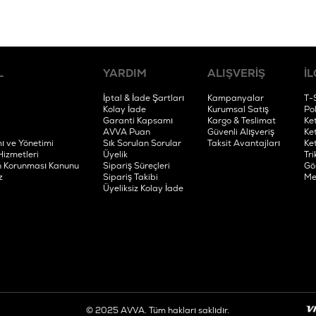
L
YARDIM
ALIŞVERİŞ
İL
İptal & İade Şartları
Kampanyalar
T-
Kolay İade
Kurumsal Satış
Po
Garanti Kapsamı
Kargo & Teslimat
Ke
AVVA Puan
Güvenli Alışveriş
Ke
ı ve Yönetimi
Sık Sorulan Sorular
Taksit Avantajları
Ke
Hizmetleri
Üyelik
Tri
rin Korunması Kanunu
Sipariş Süreçleri
Gö
z
Sipariş Takibi
Me
Üyeliksiz Kolay İade
© 2025 AVVA. Tüm hakları saklıdır.