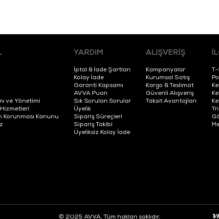
L
YARDIM
ALIŞVERİŞ
İ
İptal & İade Şartları
Kampanyalar
T-
Kolay İade
Kurumsal Satış
Po
Garanti Kapsamı
Kargo & Teslimat
Ke
AVVA Puan
Güvenli Alışveriş
Ke
mı ve Yönetimi
Sık Sorulan Sorular
Taksit Avantajları
Ke
 Hizmetleri
Üyelik
Tr
erin Korunması Kanunu
Sipariş Süreçleri
Gö
z
Sipariş Takibi
Me
Üyeliksiz Kolay İade
© 2025 AVVA. Tüm hakları saklıdır.