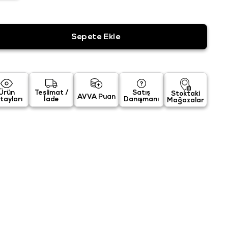
Ürün
Teslimat /
Satış
Stoktaki
AVVA Puan
tayları
İade
Danışmanı
Mağazalar