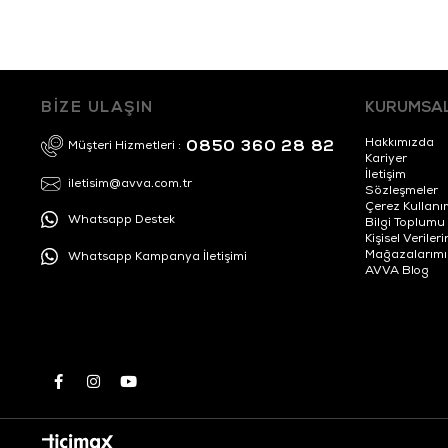
BİZE ULAŞIN
KURUMSA
Hakkımızda
0850 360 28 82
Müşteri Hizmetleri :
Kariyer
İletişim
iletisim@avva.com.tr
Sözleşmeler
Çerez Kullanı
Whatsapp Destek
Bilgi Toplumu
Kişisel Veril
Mağazalarımı
Whatsapp Kampanya İletişimi
AVVA Blog