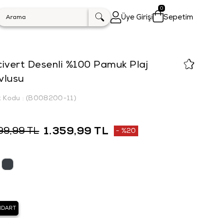
0
Üye Girişi
Sepetim
ivert Desenli %100 Pamuk Plaj
vlusu
k Kodu
(B008200-11)
1.359,99 TL
99,99 TL
%
20
İndirim
NDART