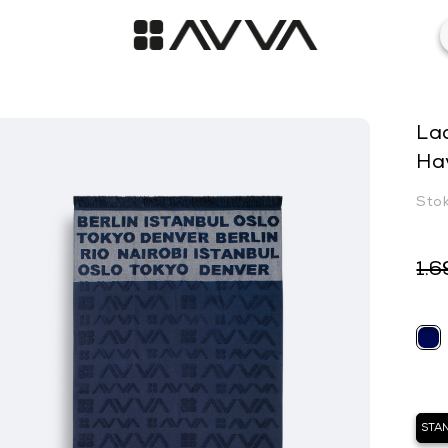
Lac
Ha
Sto
1.6
STA