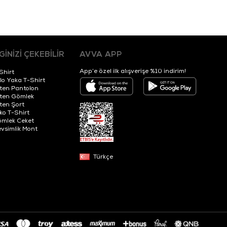
LGİNİZİ ÇEKEBİLİR
AVVA APP
App’e özel ilk alışverişe %10 indirim!
Shirt
lo Yaka T-Shirt
ten Pantolon
ten Gömlek
ten Şort
iko T-Shirt
mlek Ceket
vsimlik Mont
Türkçe