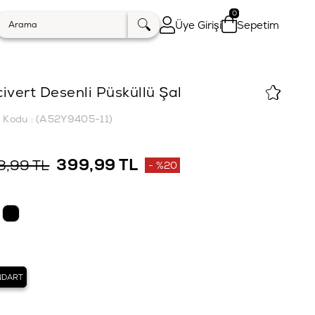
0
Üye Girişi
Sepetim
ivert Desenli Püsküllü Şal
k Kodu
(A52Y9405-11)
399,99 TL
8,99 TL
%
20
İndirim
NDART