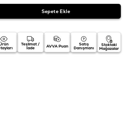
Ürün
Teslimat /
Satış
Stoktaki
AVVA Puan
tayları
İade
Danışmanı
Mağazalar