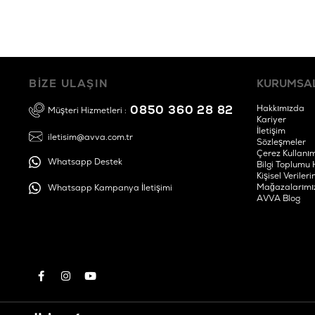
BİZE ULAŞIN
KURUMSA
0850 360 28 82
Hakkımızda
Müşteri Hizmetleri :
Kariyer
İletişim
iletisim@avva.com.tr
Sözleşmeler
Çerez Kullanım
Whatsapp Destek
Bilgi Toplumu 
Kişisel Verile
Mağazalarımı
Whatsapp Kampanya İletişimi
AVVA Blog