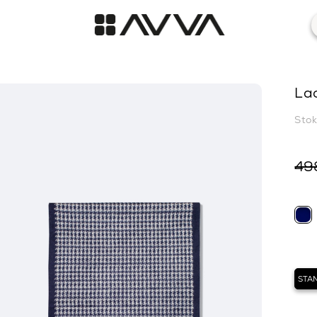
Lac
Sto
49
STA