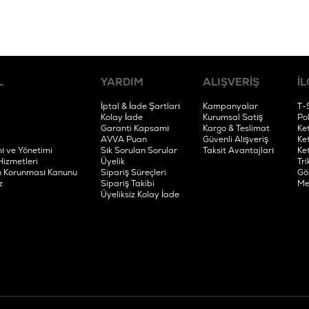
L
YARDIM
ALIŞVERİŞ
İL
İptal & İade Şartları
Kampanyalar
T-
Kolay İade
Kurumsal Satış
Po
Garanti Kapsamı
Kargo & Teslimat
Ke
AVVA Puan
Güvenli Alışveriş
Ke
ı ve Yönetimi
Sık Sorulan Sorular
Taksit Avantajları
Ke
Hizmetleri
Üyelik
Tri
rin Korunması Kanunu
Sipariş Süreçleri
Gö
z
Sipariş Takibi
Me
Üyeliksiz Kolay İade