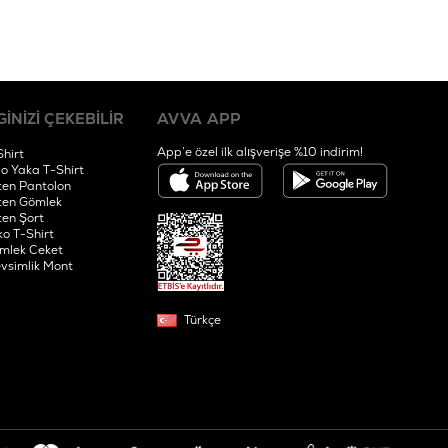
GİNİZİ ÇEKEBİLİR
AVVA APP
App’e özel ilk alışverişe %10 indirim!
Shirt
lo Yaka T-Shirt
ten Pantolon
ten Gömlek
ten Şort
ko T-Shirt
mlek Ceket
vsimlik Mont
Türkçe