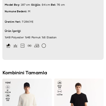
Model Boy:
Göğüs:
Bel:
187 cm
94 cm
76 cm
Numune Bedeni:
M
Üretim Yeri:
TÜRKİYE
Ürün İçeriği
%48 Polyester %46 Pamuk %6 Elastan
Kombinini Tamamla