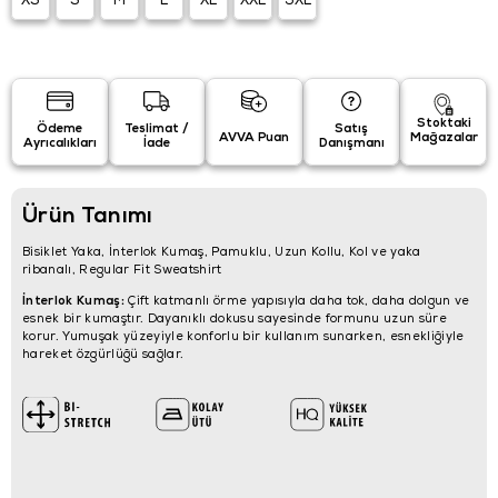
XS
S
M
L
XL
XXL
3XL
Stoktaki
Ödeme
Teslimat /
Satış
AVVA Puan
Mağazalar
Ayrıcalıkları
İade
Danışmanı
Ürün Tanımı
Bisiklet Yaka, İnterlok Kumaş, Pamuklu, Uzun Kollu, Kol ve yaka
ribanalı, Regular Fit Sweatshirt
İnterlok Kumaş:
Çift katmanlı örme yapısıyla daha tok, daha dolgun ve
esnek bir kumaştır. Dayanıklı dokusu sayesinde formunu uzun süre
korur. Yumuşak yüzeyiyle konforlu bir kullanım sunarken, esnekliğiyle
hareket özgürlüğü sağlar.