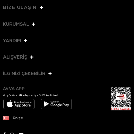
BİZE ULAŞIN
KURUMSAL
YARDIM
ALIŞVERİŞ
İLGİNİZİ ÇEKEBİLİR
AVVA APP
App’e özel ilk alışverişe %10 indirim!
Türkçe