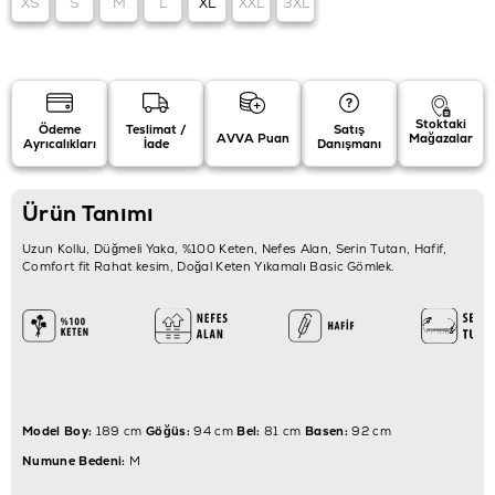
XS
S
M
L
XL
XXL
3XL
Stoktaki
Ödeme
Teslimat /
Satış
AVVA Puan
Mağazalar
Ayrıcalıkları
İade
Danışmanı
Ürün Tanımı
Uzun Kollu, Düğmeli Yaka, %100 Keten, Nefes Alan, Serin Tutan, Hafif,
Comfort fit Rahat kesim, Doğal Keten Yıkamalı Basic Gömlek.
Model Boy:
189 cm
Göğüs:
94 cm
Bel:
81 cm
Basen:
92 cm
Numune Bedeni:
M