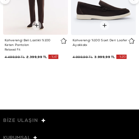
Kahverengi Beli Lastikli %100
Kahverengi %100 Süet Deri Loafer
Keten Pantolon
Ayakkabı
Relaxed Fit
4.499,99 TL
2.399,99 TL
%47
4.999,99 TL
3.999,99 TL
%20
BİZE ULAŞIN
KURUMSAL