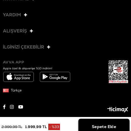
YARDIM
ALIŞVERİŞ
İLGİNİZİ ÇEKEBİLİR
AVVA APP
App’e özel ilk alışverişe %10 indirim!
Türkçe
© 2025 AVVA. Tüm hakları saklıdır.
2.999,99 TL
1.999,99 TL
%
33