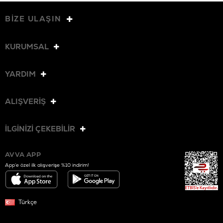
BİZE ULAŞIN
KURUMSAL
YARDIM
ALIŞVERİŞ
İLGİNİZİ ÇEKEBİLİR
AVVA APP
App’e özel ilk alışverişe %10 indirim!
Türkçe