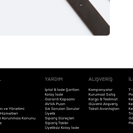
L
YARDIM
ALIŞVERİŞ
İ
İptal & İade Şartları
Kampanyalar
T-
Kolay İade
Kurumsal Satış
Po
Garanti Kapsamı
Kargo & Teslimat
Ke
AVVA Puan
Güvenli Alışveriş
Ke
mı ve Yönetimi
Sık Sorulan Sorular
Taksit Avantajları
Ke
 Hizmetleri
Üyelik
Tr
erin Korunması Kanunu
Sipariş Süreçleri
Gö
z
Sipariş Takibi
Me
Üyeliksiz Kolay İade