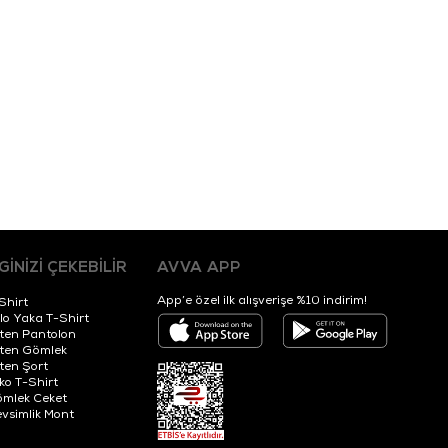
LGİNİZİ ÇEKEBİLİR
AVVA APP
App’e özel ilk alışverişe %10 indirim!
Shirt
lo Yaka T-Shirt
ten Pantolon
ten Gömlek
ten Şort
iko T-Shirt
mlek Ceket
vsimlik Mont