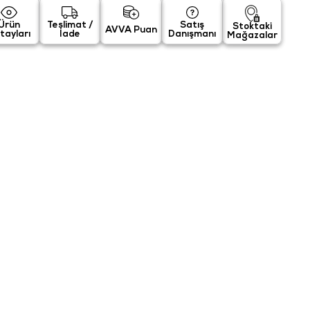
Ürün
Teslimat /
Satış
Stoktaki
AVVA Puan
tayları
İade
Danışmanı
Mağazalar