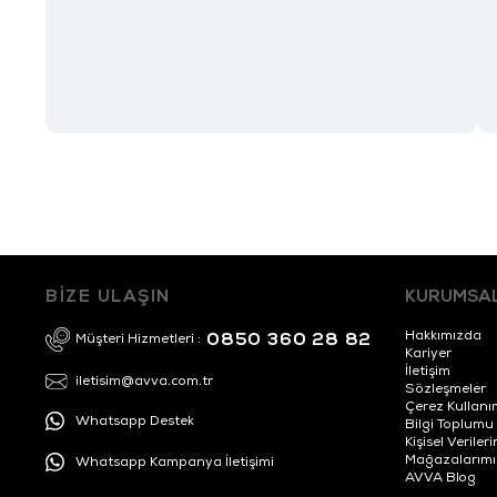
BİZE ULAŞIN
KURUMSA
Hakkımızda
0850 360 28 82
Müşteri Hizmetleri :
Kariyer
İletişim
iletisim@avva.com.tr
Sözleşmeler
Çerez Kullanı
Whatsapp Destek
Bilgi Toplumu
Kişisel Veril
Mağazalarımı
Whatsapp Kampanya İletişimi
AVVA Blog