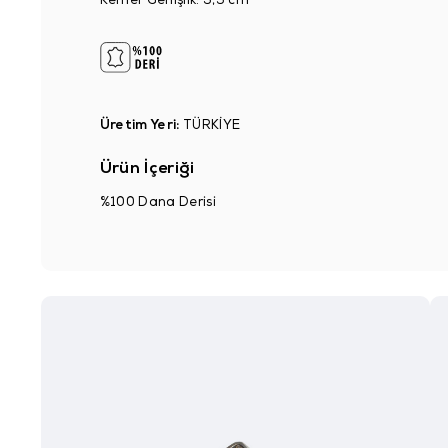
Kemer Genişlik: 3,5 cm
Üretim Yeri:
TÜRKİYE
Ürün İçeriği
%100 Dana Derisi