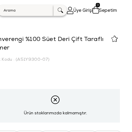
0
Üye Girişi
Sepetim
verengi %100 Süet Deri Çift Taraflı
mer
k Kodu
(A51Y9300-07)
Ürün stoklarımızda kalmamıştır.