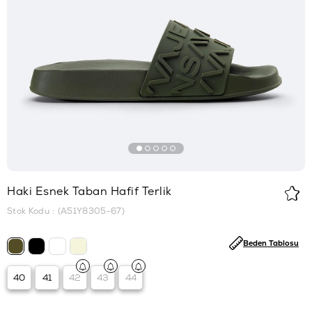
Haki Esnek Taban Hafif Terlik
Stok Kodu
(A51Y8305-67)
Beden Tablosu
40
41
42
43
44