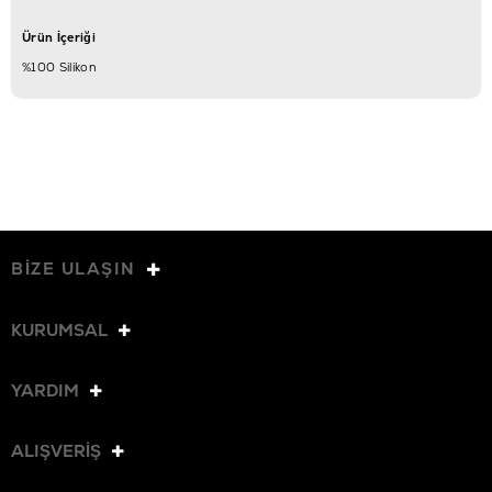
Ürün İçeriği
%100 Silikon
BİZE ULAŞIN
KURUMSAL
YARDIM
ALIŞVERİŞ