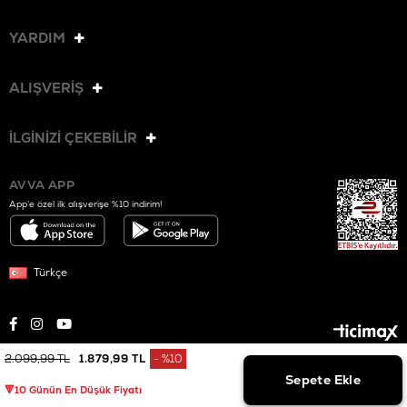
YARDIM
ALIŞVERİŞ
İLGİNİZİ ÇEKEBİLİR
AVVA APP
App’e özel ilk alışverişe %10 indirim!
Türkçe
2.099,99 TL
1.879,99 TL
%
10
© 2025 AVVA. Tüm hakları saklıdır.
İndirim
🔻10 Günün En Düşük Fiyatı