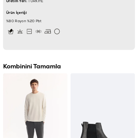
Üretim Yeri:
TÜRKİYE
Ürün İçeriği
%80 Rayon %20 Pbt
Kombinini Tamamla