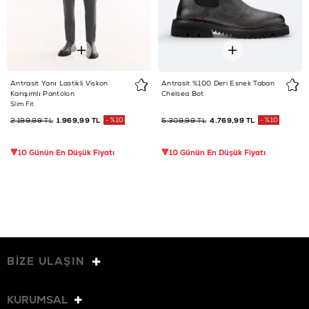
Antrasit Yanı Lastikli Viskon
Antrasit %100 Deri Esnek Taban
Karışımlı Pantolon
Chelsea Bot
Slim Fit
2.199,99 TL
1.969,99 TL
%10
5.309,99 TL
4.769,99 TL
%10
🔻10 Günün En Düşük Fiyatı
🔻10 Günün En Düşük Fiyatı
BİZE ULAŞIN
KURUMSAL