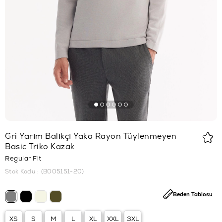
Gri Yarım Balıkçı Yaka Rayon Tüylenmeyen
Basic Triko Kazak
Regular Fit
Stok Kodu
(B005151-20)
Beden Tablosu
XS
S
M
L
XL
XXL
3XL