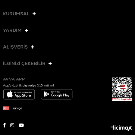
KURUMSAL
YARDIM
ALIŞVERİŞ
İLGİNİZİ ÇEKEBİLİR
AVVA APP
App’e özel ilk alışverişe %10 indirim!
Türkçe