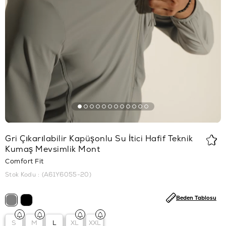
Gri Çıkarılabilir Kapüşonlu Su İtici Hafif Teknik
Kumaş Mevsimlik Mont
Comfort Fit
Stok Kodu
(A61Y6055-20)
Beden Tablosu
S
M
L
XL
XXL