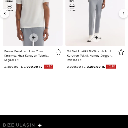
Beyaz Kıvrılmaz Polo Yaka
Gri Beli Lastikli Bi-Stretch Hızlı
Kırışmaz Hızlı Kuruyan Teknik
Kuruyan Teknik Kumaş Jogger
Kumaş T-Shirt
Pantolon
Regular Fit
Relaxed Fit
2.499,99 TL
1.999,99 TL
%20
3.999,99 TL
3.199,99 TL
%20
BİZE ULAŞIN