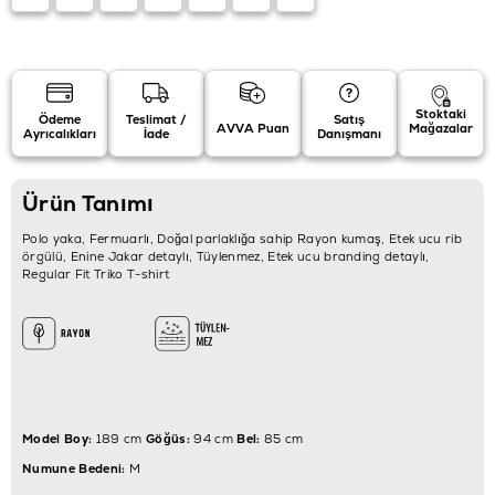
Stoktaki
Ödeme
Teslimat /
Satış
AVVA Puan
Mağazalar
Ayrıcalıkları
İade
Danışmanı
Ürün Tanımı
Polo yaka, Fermuarlı, Doğal parlaklığa sahip Rayon kumaş, Etek ucu rib
örgülü, Enine Jakar detaylı, Tüylenmez, Etek ucu branding detaylı,
Regular Fit Triko T-shirt
Model Boy:
189 cm
Göğüs:
94 cm
Bel:
85 cm
Numune Bedeni:
M