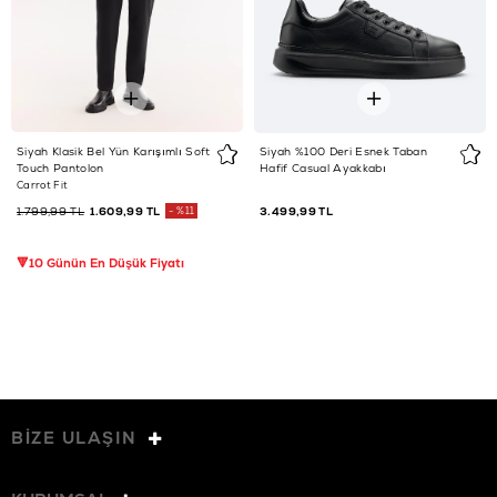
Siyah Klasik Bel Yün Karışımlı Soft
Siyah %100 Deri Esnek Taban
Touch Pantolon
Hafif Casual Ayakkabı
Carrot Fit
1.799,99 TL
1.609,99 TL
%11
3.499,99 TL
🔻10 Günün En Düşük Fiyatı
BİZE ULAŞIN