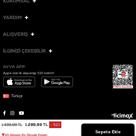
KURUMSAL
YARDIM
ALIŞVERİŞ
İLGİNİZİ ÇEKEBİLİR
AVVA APP
App’e özel ilk alışverişe %10 indirim!
Türkçe
1.439,99 TL
1.289,99 TL
%
10
© 2025 AVVA. Tüm hakları saklıdır.
İndirim
🔻10 Günün En Düşük Fiyatı