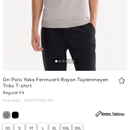
Gri Polo Yaka Fermuarlı Rayon Tüylenmeyen
Triko T-shirt
Regular Fit
Stok Kodu
(A52Y5006-20)
Beden Tablosu
XS
S
M
L
XL
XXL
3XL