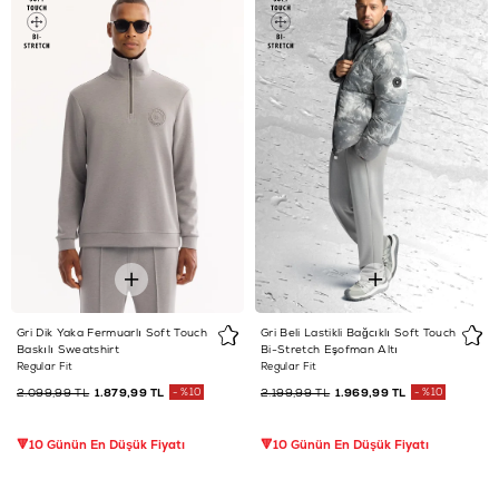
Gri Dik Yaka Fermuarlı Soft Touch
Gri Beli Lastikli Bağcıklı Soft Touch
Baskılı Sweatshirt
Bi-Stretch Eşofman Altı
Regular Fit
Regular Fit
2.099,99 TL
1.879,99 TL
%10
2.199,99 TL
1.969,99 TL
%10
🔻10 Günün En Düşük Fiyatı
🔻10 Günün En Düşük Fiyatı