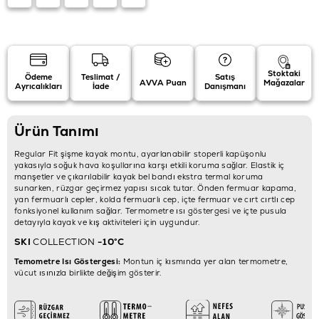
Stoktaki
Ödeme
Teslimat /
Satış
AVVA Puan
Mağazalar
Ayrıcalıkları
İade
Danışmanı
Ürün Tanımı
Regular Fit şişme kayak montu, ayarlanabilir stoperli kapüşonlu
yakasıyla soğuk hava koşullarına karşı etkili koruma sağlar. Elastik iç
manşetler ve çıkarılabilir kayak bel bandı ekstra termal koruma
sunarken, rüzgar geçirmez yapısı sıcak tutar. Önden fermuar kapama,
yan fermuarlı cepler, kolda fermuarlı cep, içte fermuar ve cırt cırtlı cep
fonksiyonel kullanım sağlar. Termometre ısı göstergesi ve içte pusula
detayıyla kayak ve kış aktiviteleri için uygundur.
SKI
COLLECTION
-10°C
Temometre Isı Göstergesi:
Montun iç kısmında yer alan termometre,
vücut ısınızla birlikte değişim gösterir.