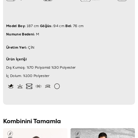
Model Boy:
187 cm
Göğüs:
94 cm
Bel:
76 cm
Numune Bedeni:
M
Üretim Yeri:
ÇİN
Ürün İçeriği
Dış Kumaş: %70 Polyamid %30 Polyester
İç Dolum: %100 Polyester
Kombinini Tamamla