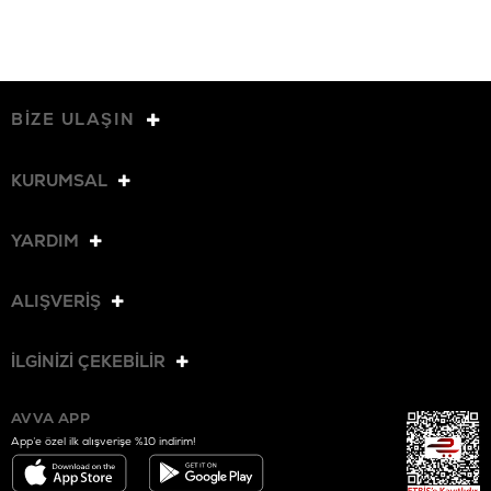
BİZE ULAŞIN
KURUMSAL
YARDIM
ALIŞVERİŞ
İLGİNİZİ ÇEKEBİLİR
AVVA APP
App’e özel ilk alışverişe %10 indirim!