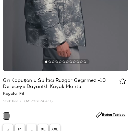
Gri Kapüşonlu Su İtici Rüzgar Geçirmez -10
Dereceye Dayanıklı Kayak Montu
Regular Fit
Stok Kodu
(A52Y6124-20)
Beden Tablosu
S
M
L
XL
XXL