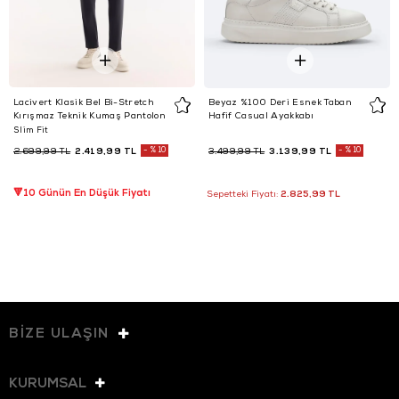
Lacivert Klasik Bel Bi-Stretch
Beyaz %100 Deri Esnek Taban
Kırışmaz Teknik Kumaş Pantolon
Hafif Casual Ayakkabı
Slim Fit
2.419,99 TL
%10
3.139,99 TL
%10
2.699,99 TL
3.499,99 TL
🔻10 Günün En Düşük Fiyatı
2.825,99 TL
Sepetteki Fiyatı:
BİZE ULAŞIN
KURUMSAL