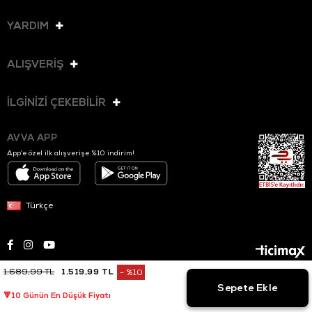
YARDIM
ALIŞVERİŞ
İLGİNİZİ ÇEKEBİLİR
AVVA APP
App’e özel ilk alışverişe %10 indirim!
Türkçe
1.689,99 TL
1.519,99 TL
%
10
© 2025 AVVA. Tüm hakları saklıdır.
İndirim
🔻10 Günün En Düşük Fiyatı