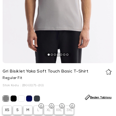
Gri Bisiklet Yaka Soft Touch Basic T-Shirt
Regular Fit
Stok Kodu
(B001171-20)
Beden Tablosu
XS
S
M
L
XL
XXL
3XL