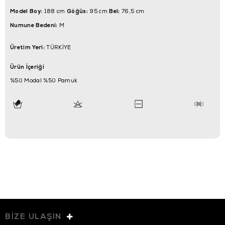
Model Boy:
Göğüs:
Bel:
188 cm
95 cm
76,5 cm
Numune Bedeni:
M
Üretim Yeri:
TÜRKİYE
Ürün İçeriği
%50 Modal %50 Pamuk
BİZE ULAŞIN