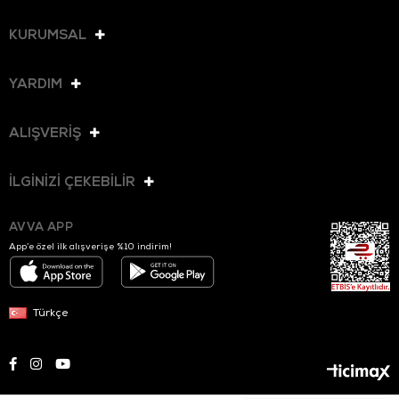
KURUMSAL
YARDIM
ALIŞVERİŞ
İLGİNİZİ ÇEKEBİLİR
AVVA APP
App’e özel ilk alışverişe %10 indirim!
Türkçe