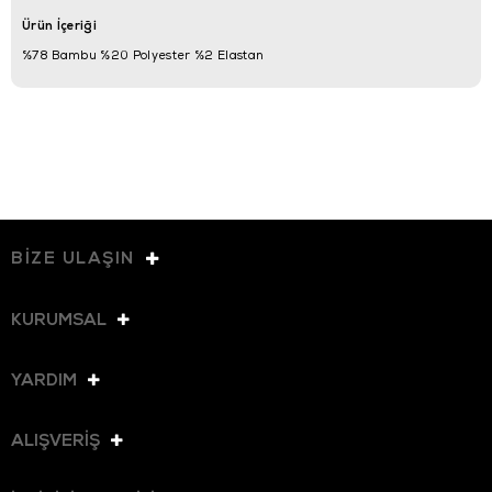
Ürün İçeriği
%78 Bambu %20 Polyester %2 Elastan
BİZE ULAŞIN
KURUMSAL
YARDIM
ALIŞVERİŞ