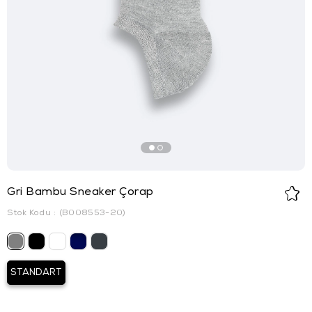
Gri Bambu Sneaker Çorap
Stok Kodu
(B008553-20)
STANDART