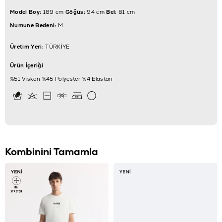
Model Boy:
189 cm
Göğüs:
94 cm
Bel:
81 cm
Numune Bedeni:
M
Üretim Yeri:
TÜRKİYE
Ürün İçeriği
%51 Viskon %45 Polyester %4 Elastan
Kombinini Tamamla