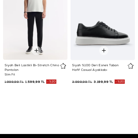
Siyah Beli Lastikli Bi-Stretch Chino
Siyah %100 Deri Esnek Taban
Pantolon
Hafif Casual Ayakkabı
Slim Fit
1.999,99 TL
1.599,99 TL
%20
3.999,99 TL
3.199,99 TL
%20