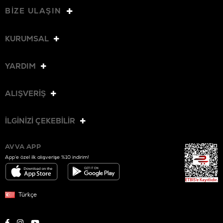
BİZE ULAŞIN
KURUMSAL
YARDIM
ALIŞVERİŞ
İLGİNİZİ ÇEKEBİLİR
AVVA APP
App’e özel ilk alışverişe %10 indirim!
Türkçe