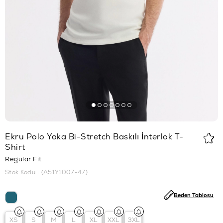
Ekru Polo Yaka Bi-Stretch Baskılı İnterlok T-
Shirt
Regular Fit
Stok Kodu
(A51Y1007-47)
Beden Tablosu
XS
S
M
L
XL
XXL
3XL