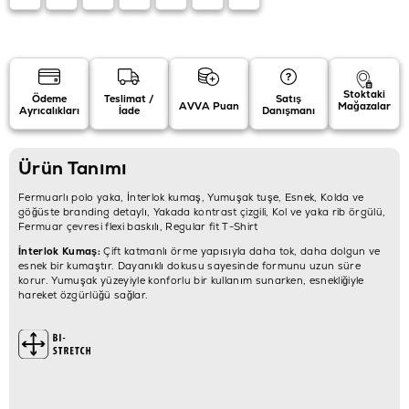
Stoktaki
Ödeme
Teslimat /
Satış
AVVA Puan
Mağazalar
Ayrıcalıkları
İade
Danışmanı
Ürün Tanımı
Fermuarlı polo yaka, İnterlok kumaş, Yumuşak tuşe, Esnek, Kolda ve
göğüste branding detaylı, Yakada kontrast çizgili, Kol ve yaka rib örgülü,
Fermuar çevresi flexi baskılı, Regular fit T-Shirt
İnterlok Kumaş:
Çift katmanlı örme yapısıyla daha tok, daha dolgun ve
esnek bir kumaştır. Dayanıklı dokusu sayesinde formunu uzun süre
korur. Yumuşak yüzeyiyle konforlu bir kullanım sunarken, esnekliğiyle
hareket özgürlüğü sağlar.