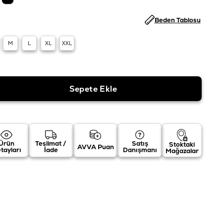
Beden Tablosu
M
L
XL
XXL
Ürün
Teslimat /
Satış
Stoktaki
AVVA Puan
tayları
İade
Danışmanı
Mağazalar