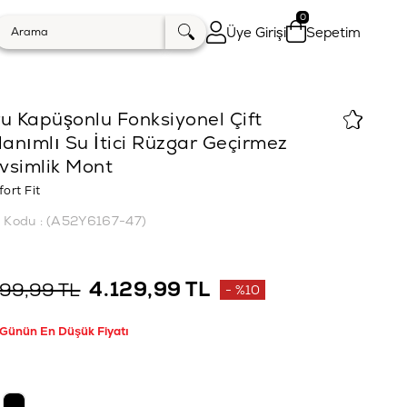
0
Üye Girişi
Sepetim
u Kapüşonlu Fonksiyonel Çift
lanımlı Su İtici Rüzgar Geçirmez
vsimlik Mont
ort Fit
k Kodu
(A52Y6167-47)
4.129,99 TL
599,99 TL
%
10
İndirim
 Günün En Düşük Fiyatı