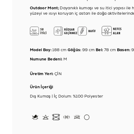
Outdoor Mont;
Dayanıklı kumaşı ve su itici yapısı il
yüzeyi ve ısıyı koruyan iç astarı ile doğa aktiviteler
Model Boy:
188 cm
Göğüs:
99 cm
Bel:
78 cm
Basen:
9
Numune Bedeni:
M
Üretim Yeri:
ÇİN
Ürün İçeriği
Dış Kumaş | İç Dolum: %100 Polyester