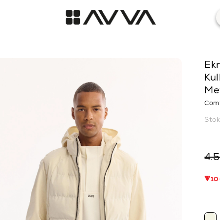
Ekr
Kul
Me
Comf
Sto
4.
🔻10