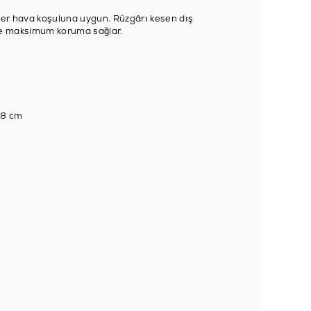
e her hava koşuluna uygun. Rüzgârı kesen dış
inde maksimum koruma sağlar.
8 cm