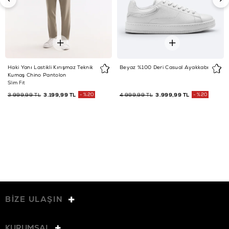
Haki Yanı Lastikli Kırışmaz Teknik
Beyaz %100 Deri Casual Ayakkabı
Kumaş Chino Pantolon
Slim Fit
3.999,99 TL
3.199,99 TL
%20
4.999,99 TL
3.999,99 TL
%20
BİZE ULAŞIN
KURUMSAL