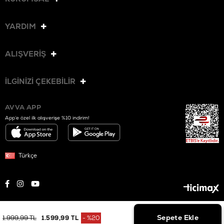
YARDIM
ALIŞVERİŞ
İLGİNİZİ ÇEKEBİLİR
AVVA APP
App’e özel ilk alışverişe %10 indirim!
Türkçe
© 2025 AVVA. Tüm hakları saklıdır.
1.999,99 TL
1.599,99 TL
%
20