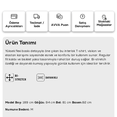
Stoktaki
Ödeme
Teslimat /
Satış
AVVA Puan
Mağazalar
Ayrıcalıkları
İade
Danışmanı
Ürün Tanımı
Yüksek flexi baskı detayıyla öne çıkan bu interlok T-shirt, viskon ve
elastan karışımı sayesinde esnek ve konforlu bir kullanım sunar. Regular
fit kalıbı ve bisiklet yaka tasarımıyla rahat bir duruş sağlar. Bi-stretch
özelliği ve dayanıklı kumaş yapısıyla günlük kullanım için ideal bir tercihtir.
Model Boy:
189 cm
Göğüs:
94 cm
Bel:
81 cm
Basen:
92 cm
Numune Bedeni:
M