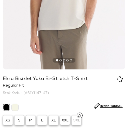
Ekru Bisiklet Yaka Bi-Stretch T-Shirt
Regular Fit
Stok Kodu
(A61Y1147-47)
Beden Tablosu
XS
S
M
L
XL
XXL
3XL