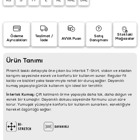
XS
S
M
L
XL
XXL
3XL
Stoktaki
Ödeme
Teslimat /
Satış
AVVA Puan
Mağazalar
Ayrıcalıkları
İade
Danışmanı
Ürün Tanımı
Piramit baskı detayıyla öne çıkan bu interlok T-Shirt, viskon ve elastan
karışımı sayesinde esnek ve konforlu bir kullanım sunar. Regular fit
kalıbı ve bisiklet yaka tasarımıyla rahat bir duruş sağlar. Dayanıklı
kumaş yapısıyla günlük kullanım için ideal bir tercihtir.
İnterlok Kumaş:
Çift katmanlı örme yapısıyla daha tok, daha dolgun ve
esnek bir kumaştır. Dayanıklı dokusu sayesinde formunu uzun süre
korur. Yumuşak yüzeyiyle konforlu bir kullanım sunarken, esnekliğiyle
hareket özgürlüğü sağlar.