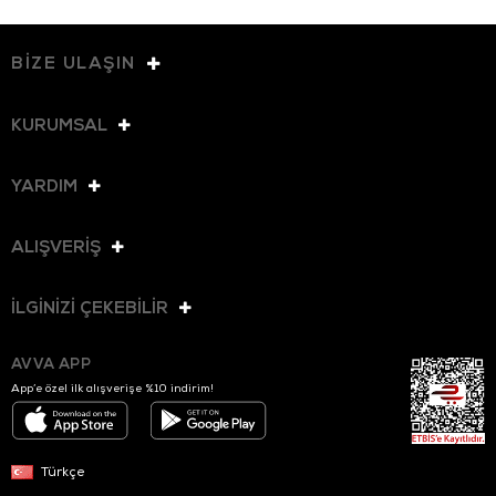
BİZE ULAŞIN
KURUMSAL
YARDIM
ALIŞVERİŞ
İLGİNİZİ ÇEKEBİLİR
AVVA APP
App’e özel ilk alışverişe %10 indirim!
Türkçe