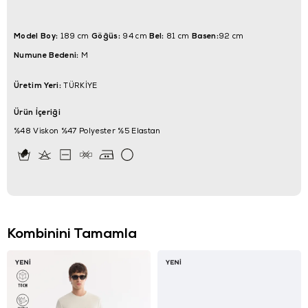
Model Boy:
Göğüs:
Bel:
Basen:
189 cm
94 cm
81 cm
92 cm
Numune Bedeni:
M
Üretim Yeri:
TÜRKİYE
Ürün İçeriği
%48 Viskon %47 Polyester %5 Elastan
Kombinini Tamamla