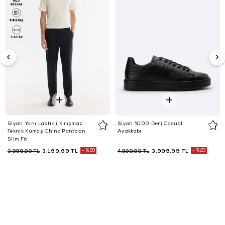
Siyah Yanı Lastikli Kırışmaz
Siyah %100 Deri Casual
Teknik Kumaş Chino Pantolon
Ayakkabı
Slim Fit
3.199,99 TL
%20
3.999,99 TL
%20
3.999,99 TL
4.999,99 TL