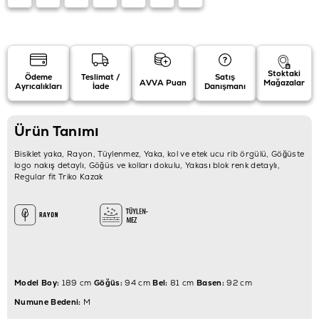
Stoktaki
Ödeme
Teslimat /
Satış
AVVA Puan
Mağazalar
Ayrıcalıkları
İade
Danışmanı
Ürün Tanımı
Bisiklet yaka, Rayon, Tüylenmez, Yaka, kol ve etek ucu rib örgülü, Göğüste
logo nakış detaylı, Göğüs ve kolları dokulu, Yakası blok renk detaylı,
Regular fit Triko Kazak
Model Boy:
189 cm
Göğüs:
94 cm
Bel:
81 cm
Basen:
92 cm
Numune Bedeni:
M