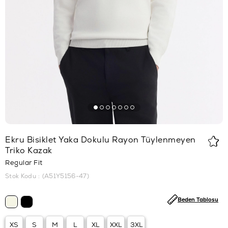
Ekru Bisiklet Yaka Dokulu Rayon Tüylenmeyen
Triko Kazak
Regular Fit
Stok Kodu
(A51Y5156-47)
Beden Tablosu
XS
S
M
L
XL
XXL
3XL