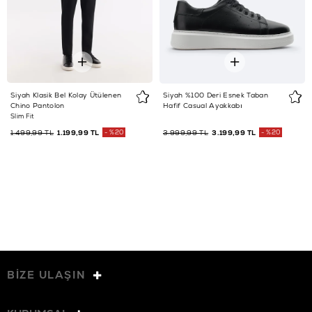
Siyah Klasik Bel Kolay Ütülenen
Siyah %100 Deri Esnek Taban
Chino Pantolon
Hafif Casual Ayakkabı
Slim Fit
1.499,99 TL
1.199,99 TL
%20
3.999,99 TL
3.199,99 TL
%20
BİZE ULAŞIN