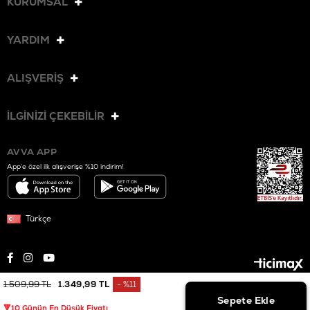
KURUMSAL
YARDIM
ALIŞVERİŞ
İLGİNİZİ ÇEKEBİLİR
AVVA APP
App’e özel ilk alışverişe %10 indirim!
Türkçe
1.509,99 TL
1.349,99 TL
%
11
© 2025 AVVA. Tüm hakları saklıdır.
İndirim
🔻10 Günün En Düşük Fiyatı