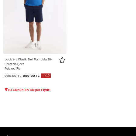
Lacivert Klasik Bel Pamuklu Bi-
Stretch Şort
Relaxed Fit
989,99 TL
889,99 TL
%10
🔻10 Günün En Düşük Fiyatı