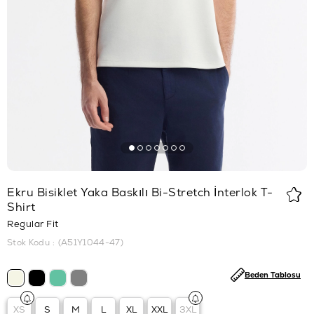
Ekru Bisiklet Yaka Baskılı Bi-Stretch İnterlok T-
Shirt
Regular Fit
Stok Kodu
(A51Y1044-47)
Beden Tablosu
XS
S
M
L
XL
XXL
3XL