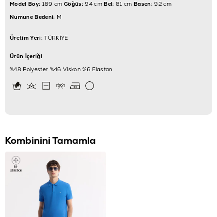
Model Boy:
189 cm
Göğüs:
94 cm
Bel:
81 cm
Basen:
92 cm
Numune Bedeni:
M
Üretim Yeri:
TÜRKİYE
Ürün İçeriği
%48 Polyester %46 Viskon %6 Elastan
Kombinini Tamamla