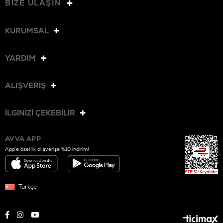
BİZE ULAŞIN
KURUMSAL
YARDIM
ALIŞVERİŞ
İLGİNİZİ ÇEKEBİLİR
AVVA APP
App’e özel ilk alışverişe %10 indirim!
Türkçe