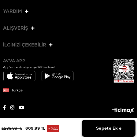
YARDIM
ALIŞVERİŞ
İLGİNİZİ ÇEKEBİLİR
AVVA APP
App’e özel ilk alışverişe %10 indirim!
Türkçe
© 2025 AVVA. Tüm hakları saklıdır.
1.238,99 TL
609,99 TL
%
51
İndirim