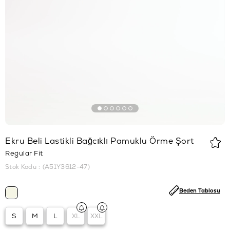
Ekru Beli Lastikli Bağcıklı Pamuklu Örme Şort
Regular Fit
Stok Kodu
(A51Y3612-47)
Beden Tablosu
S
M
L
XL
XXL