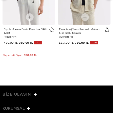
Siyah U Yaka Basic Pamuklu Fitilli
Ekru Apaj Yaka Pamuklu Jakarlı
Atlet
Kısa Kollu Gömlek
Regular Fit
Oversize Fit
439,99 TL
389,99 TL
%11
1.617,99 TL
769,99 TL
%52
Sepetteki Fiyatı:
350,99 TL
BİZE ULAŞIN
KURUMSAL