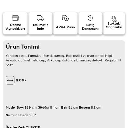
Stoktaki
Ödeme
Teslimat /
Satış
AVVA Puan
Mağazalar
Ayrıcalıkları
İade
Danışmanı
Ürün Tanımı
Yandan cepli, Pamuklu, Esnek kumaş, Beli lastikli ve ayarlanabilir ipli,
Arkada düğmeli fleto cep, Arka cep üstünde branding detaylı, Regular fit
Şort
Model Boy:
189 cm
Göğüs:
94 cm
Bel:
81 cm
Basen:
92 cm
Numune Bedeni:
M
Üretim Yeri:
TÜRKİYE