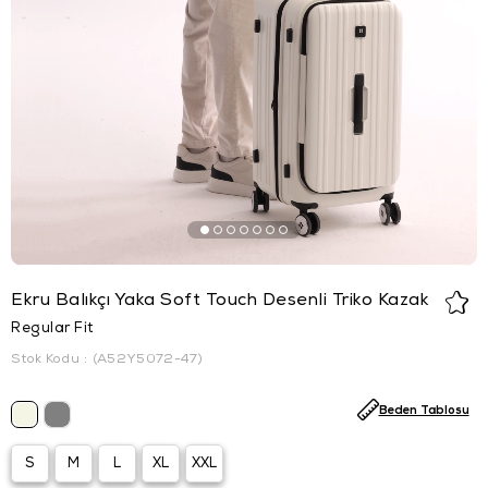
Ekru Balıkçı Yaka Soft Touch Desenli Triko Kazak
Regular Fit
Stok Kodu
(A52Y5072-47)
Beden Tablosu
S
M
L
XL
XXL