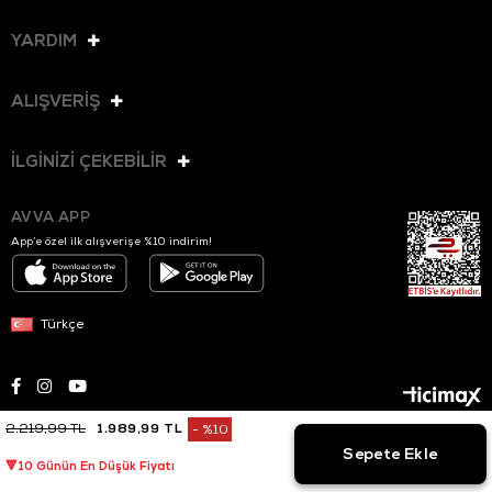
YARDIM
ALIŞVERİŞ
İLGİNİZİ ÇEKEBİLİR
AVVA APP
App’e özel ilk alışverişe %10 indirim!
Türkçe
2.219,99 TL
1.989,99 TL
%
10
© 2025 AVVA. Tüm hakları saklıdır.
İndirim
🔻10 Günün En Düşük Fiyatı