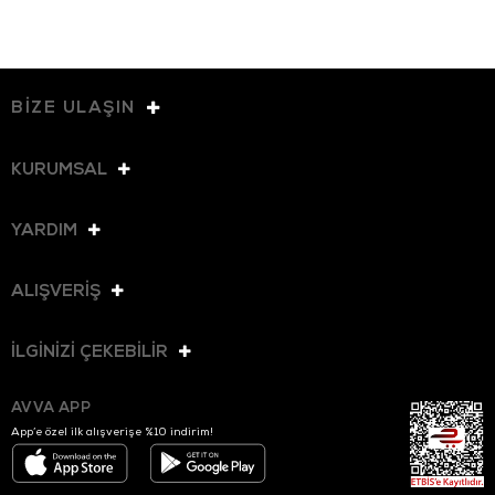
BİZE ULAŞIN
KURUMSAL
YARDIM
ALIŞVERİŞ
İLGİNİZİ ÇEKEBİLİR
AVVA APP
App’e özel ilk alışverişe %10 indirim!