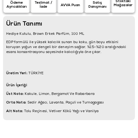
Stoktaki
Ödeme
Teslimat /
Satış
AVVA Puan
Mağazalar
Ayrıcalıkları
İade
Danışmanı
Ürün Tanımı
Hediye Kutulu, Brown Erkek Parfüm, 100 ML
EDP formülü ile yüksek kalıcılık sunan bu koku, gün boyu etkisini
koruyan yoğun ve dengeli bir deneyim sağlar. %15–%20 aralığındaki
esans konsantrasyonu sayesinde kalıcılığıyla öne çıkar.
Üretim Yeri:
TÜRKİYE
Ürün İçeriği
Üst Nota:
Kakule, Limon, Bergamot Ve Rabarbara
Orta Nota:
Sedir Ağacı, Lavanta, Paçuli ve Turnagagası
Alt Nota:
Tolu Reçinesi, Vetiver Kökü Yağı ve Vanilya