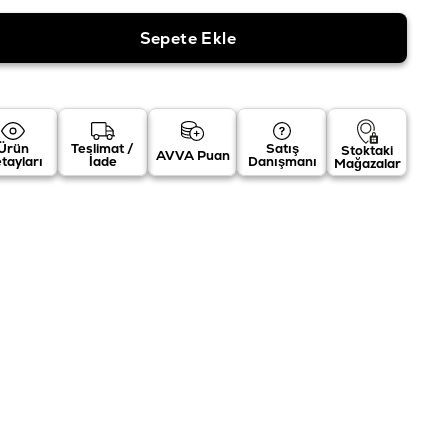
Ürün
Teslimat /
Satış
Stoktaki
AVVA Puan
tayları
İade
Danışmanı
Mağazalar