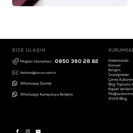
BİZE ULAŞIN
KURUMSA
0850 360 28 82
Hakkımızda
Müşteri Hizmetleri :
Kariyer
İletişim
iletisim@avva.com.tr
Sözleşmeler
Çerez Kullanım
Whatsapp Destek
Bilgi Toplumu 
Kişisel Verile
Mağazalarımı
Whatsapp Kampanya İletişimi
AVVA Blog