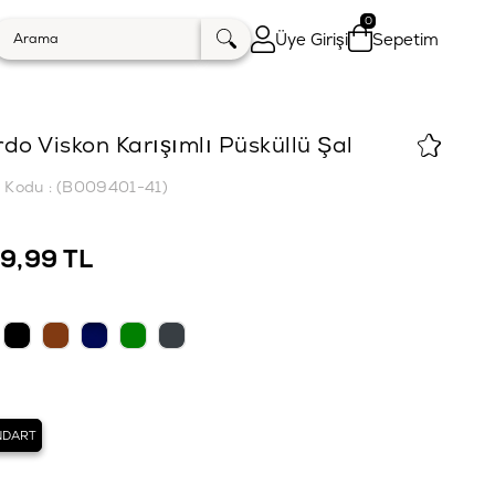
0
Üye Girişi
Sepetim
do Viskon Karışımlı Püsküllü Şal
k Kodu
(B009401-41)
9,99 TL
NDART