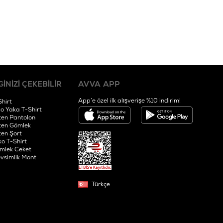
GİNİZİ ÇEKEBİLİR
AVVA APP
App’e özel ilk alışverişe %10 indirim!
Shirt
lo Yaka T-Shirt
ten Pantolon
ten Gömlek
ten Şort
ko T-Shirt
mlek Ceket
vsimlik Mont
Türkçe