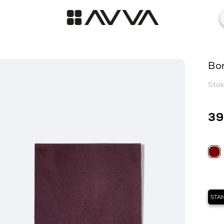
Bor
Sto
39
STA