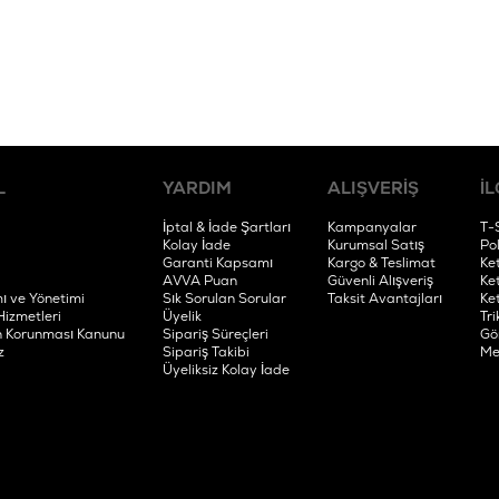
L
YARDIM
ALIŞVERİŞ
İL
İptal & İade Şartları
Kampanyalar
T-
Kolay İade
Kurumsal Satış
Po
Garanti Kapsamı
Kargo & Teslimat
Ke
AVVA Puan
Güvenli Alışveriş
Ke
ı ve Yönetimi
Sık Sorulan Sorular
Taksit Avantajları
Ke
Hizmetleri
Üyelik
Tri
rin Korunması Kanunu
Sipariş Süreçleri
Gö
z
Sipariş Takibi
Me
Üyeliksiz Kolay İade