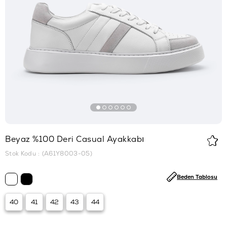
Beyaz %100 Deri Casual Ayakkabı
Stok Kodu
(A61Y8003-05)
Beden Tablosu
40
41
42
43
44