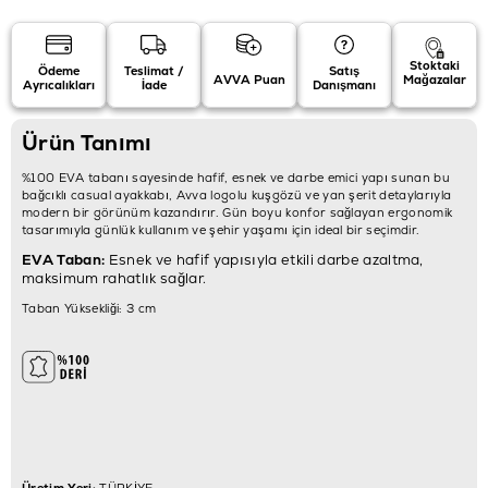
Stoktaki
Ödeme
Teslimat /
Satış
AVVA Puan
Mağazalar
Ayrıcalıkları
İade
Danışmanı
Ürün Tanımı
%100 EVA tabanı sayesinde hafif, esnek ve darbe emici yapı sunan bu
bağcıklı casual ayakkabı, Avva logolu kuşgözü ve yan şerit detaylarıyla
modern bir görünüm kazandırır. Gün boyu konfor sağlayan ergonomik
tasarımıyla günlük kullanım ve şehir yaşamı için ideal bir seçimdir.
EVA Taban:
Esnek ve hafif yapısıyla etkili darbe azaltma,
maksimum rahatlık sağlar.
Taban Yüksekliği: 3 cm
Üretim Yeri:
TÜRKİYE