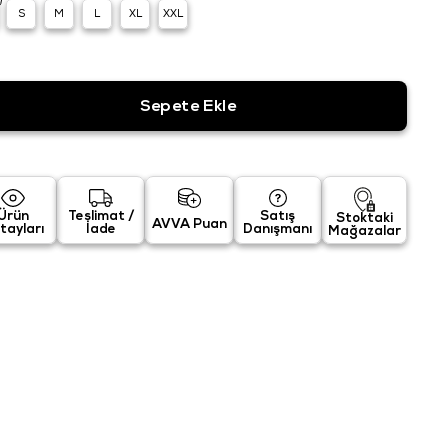
S
M
L
XL
XXL
Ürün
Teslimat /
Satış
Stoktaki
AVVA Puan
tayları
İade
Danışmanı
Mağazalar