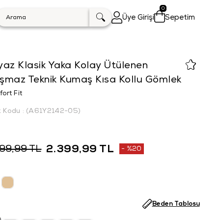
0
Üye Girişi
Sepetim
az Klasik Yaka Kolay Ütülenen
ışmaz Teknik Kumaş Kısa Kollu Gömlek
ort Fit
k Kodu
(A61Y2142-05)
2.399,99 TL
999,99 TL
%
20
İndirim
Beden Tablosu