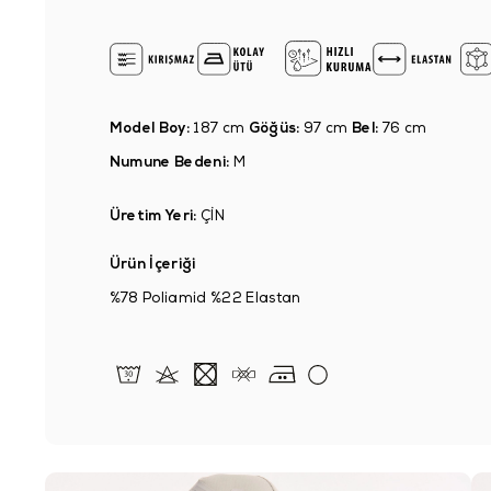
Model Boy:
187 cm
Göğüs:
97 cm
Bel:
76 cm
Numune Bedeni:
M
Üretim Yeri:
ÇİN
Ürün İçeriği
%78 Poliamid %22 Elastan