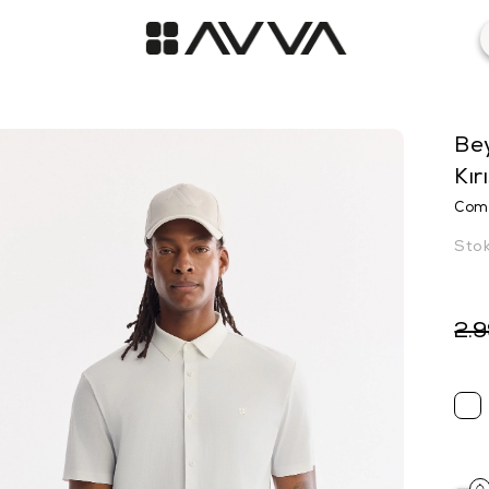
Bey
Kır
Comf
Sto
2.