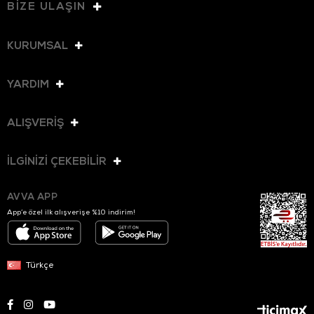
BİZE ULAŞIN
KURUMSAL
YARDIM
ALIŞVERİŞ
İLGİNİZİ ÇEKEBİLİR
AVVA APP
App’e özel ilk alışverişe %10 indirim!
Türkçe