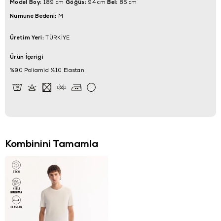
Model Boy:
Göğüs:
Bel:
189 cm
94 cm
85 cm
Numune Bedeni:
M
Üretim Yeri:
TÜRKİYE
Ürün İçeriği
%90 Poliamid %10 Elastan
Kombinini Tamamla