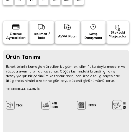
XS
S
M
L
XL
XXL
3XL
Stoktaki
Ödeme
Teslimat /
Satış
AVVA Puan
Mağazalar
Ayrıcalıkları
İade
Danışmanı
Ürün Tanımı
Esnek teknik kumaştan üretilen bu gömlek, slim fit kalıbıyla modern ve
vücuda uyumlu bir duruş sunar. Göğüs kısmındaki branding nakış
detayıyla şık bir görünüm kazandırırken, non-iron özelliği sayesinde
ütü gereksinimini azaltır ve gün boyu düzenli görünümünü korur.
TECHNICAL FABRİC