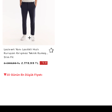
Lacivert Yanı Lastikli Hızlı
Kuruyan Kırışmaz Teknik Kumaş
Pantolon
Slim Fit
2.779,99 TL
%10
3.099,99 TL
🔻10 Günün En Düşük Fiyatı