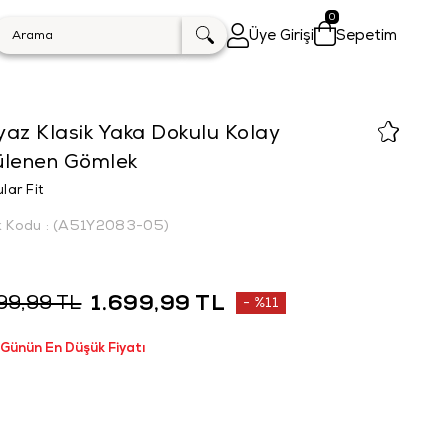
0
Üye Girişi
Sepetim
az Klasik Yaka Dokulu Kolay
ülenen Gömlek
lar Fit
k Kodu
(A51Y2083-05)
1.699,99 TL
99,99 TL
%
11
İndirim
 Günün En Düşük Fiyatı