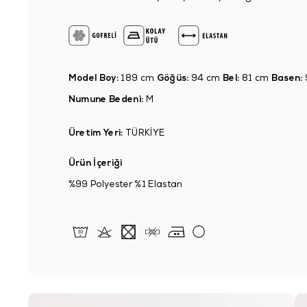
Model Boy:
189 cm
Göğüs:
94 cm
Bel:
81 cm
Basen:
Numune Bedeni:
M
Üretim Yeri:
TÜRKİYE
Ürün İçeriği
%99 Polyester %1 Elastan