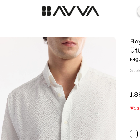
Bey
Üt
Regu
Sto
1.8
🔻10