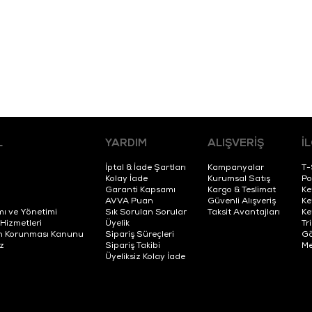
L
YARDIM
ALIŞVERİŞ
İ
İptal & İade Şartları
Kampanyalar
T-
Kolay İade
Kurumsal Satış
Po
Garanti Kapsamı
Kargo & Teslimat
Ke
AVVA Puan
Güvenli Alışveriş
Ke
mı ve Yönetimi
Sık Sorulan Sorular
Taksit Avantajları
Ke
 Hizmetleri
Üyelik
Tr
erin Korunması Kanunu
Sipariş Süreçleri
Gö
z
Sipariş Takibi
Me
Üyeliksiz Kolay İade