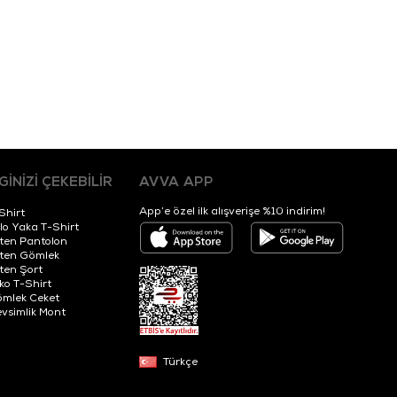
LGİNİZİ ÇEKEBİLİR
AVVA APP
App’e özel ilk alışverişe %10 indirim!
Shirt
lo Yaka T-Shirt
ten Pantolon
ten Gömlek
ten Şort
iko T-Shirt
mlek Ceket
vsimlik Mont
Türkçe