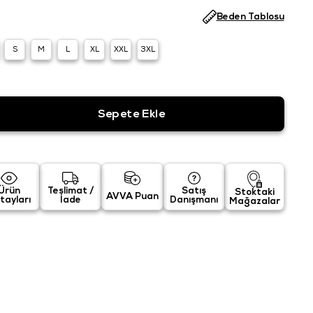
Beden Tablosu
S
M
L
XL
XXL
3XL
Ürün
Teslimat /
Satış
Stoktaki
AVVA Puan
tayları
İade
Danışmanı
Mağazalar