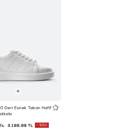
0 Deri Esnek Taban Hafif
akkabı
%20
TL
3.199,99 TL