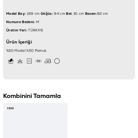
Model Boy:
189 cm
Göğüs:
94 cm
Bel:
81 cm
Basen:
92 cm
Numune Bedeni:
M
Üretim Yeri:
TÜRKİYE
Ürün İçeriği
%50 Modal %50 Pamuk
Kombinini Tamamla