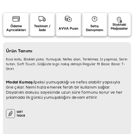
Stoktaki
Ödeme
Teslimat /
Satış
AVVA Puan
Mağazalar
Ayrıcalıkları
İade
Danışmanı
Ürün Tanımı
Kısa kollu, Bisiklet yaka, Yumuşak, Nefes alan, Terletmez, İz yapmaz, Serin
tutan, Soft Touch, Göğüste logo nakış detaylı Regular fit Basic Basic T-
Shirt
Modal Kumaş:
İpeksi yumuşaklığı ve nefes alabilir yapısıyla
öne çıkar. Nemi hızla emerek ferah bir kullanım sağlar.
Dayanıklı dokusu sayesinde uzun süre formunu korur ve her
yıkamada ilk günkü yumuşaklığını devam ettirir.