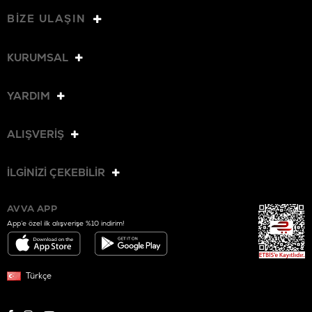
BİZE ULAŞIN
KURUMSAL
YARDIM
ALIŞVERİŞ
İLGİNİZİ ÇEKEBİLİR
AVVA APP
App’e özel ilk alışverişe %10 indirim!
Türkçe