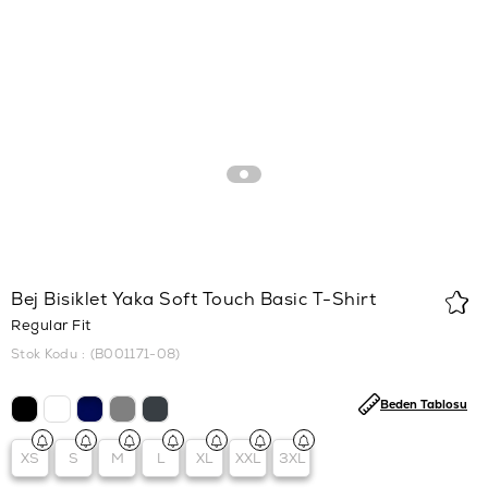
Bej Bisiklet Yaka Soft Touch Basic T-Shirt
Regular Fit
Stok Kodu
(B001171-08)
Beden Tablosu
XS
S
M
L
XL
XXL
3XL