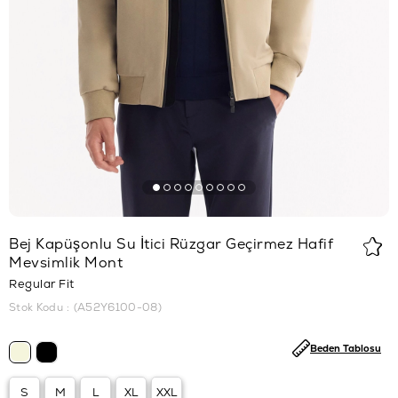
Bej Kapüşonlu Su İtici Rüzgar Geçirmez Hafif
Mevsimlik Mont
Regular Fit
Stok Kodu
(A52Y6100-08)
Beden Tablosu
S
M
L
XL
XXL