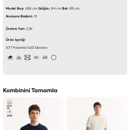
Model Boy:
189 cm
Göğüs:
94 cm
Bel:
85 cm
Numune Bedeni:
M
Üretim Yeri:
ÇİN
Ürün İçeriği
%77 Poliamid %23 Elastan
Kombinini Tamamla