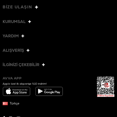
BİZE ULAŞIN
KURUMSAL
YARDIM
ALIŞVERİŞ
İLGİNİZİ ÇEKEBİLİR
AVVA APP
App’e özel ilk alışverişe %10 indirim!
Türkçe