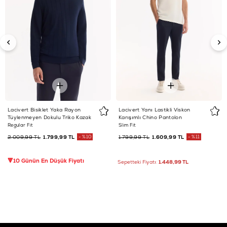
Lacivert Bisiklet Yaka Rayon
Lacivert Yanı Lastikli Viskon
Tüylenmeyen Dokulu Triko Kazak
Karışımlı Chino Pantolon
Regular Fit
Slim Fit
2.009,99 TL
1.799,99 TL
%10
1.799,99 TL
1.609,99 TL
%11
🔻10 Günün En Düşük Fiyatı
Sepetteki Fiyatı:
1.448,99 TL