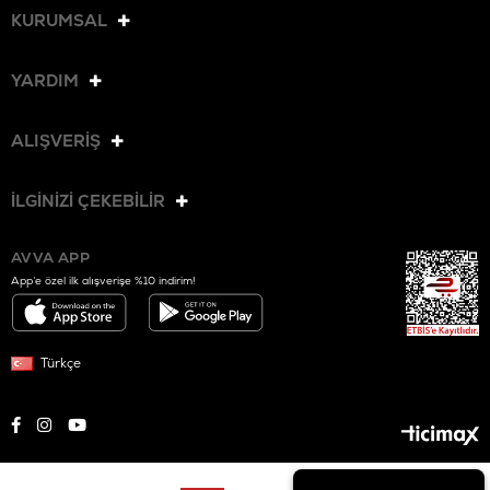
KURUMSAL
YARDIM
ALIŞVERİŞ
İLGİNİZİ ÇEKEBİLİR
AVVA APP
App’e özel ilk alışverişe %10 indirim!
Türkçe
© 2025 AVVA. Tüm hakları saklıdır.