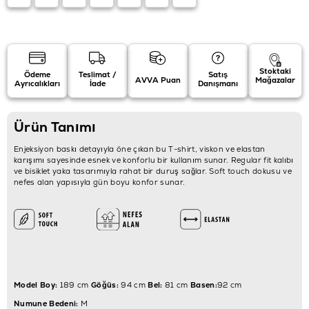
Stoktaki
Ödeme
Teslimat /
Satış
AVVA Puan
Mağazalar
Ayrıcalıkları
İade
Danışmanı
Ürün Tanımı
Enjeksiyon baskı detayıyla öne çıkan bu T-shirt, viskon ve elastan
karışımı sayesinde esnek ve konforlu bir kullanım sunar. Regular fit kalıbı
ve bisiklet yaka tasarımıyla rahat bir duruş sağlar. Soft touch dokusu ve
nefes alan yapısıyla gün boyu konfor sunar.
Model Boy:
189 cm
Göğüs:
94 cm
Bel:
81 cm
Basen:
92 cm
Numune Bedeni:
M