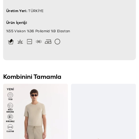
Üretim Yeri:
TÜRKİYE
Ürün İçeriği
%55 Viskon %36 Poliamid %9 Elastan
Kombinini Tamamla