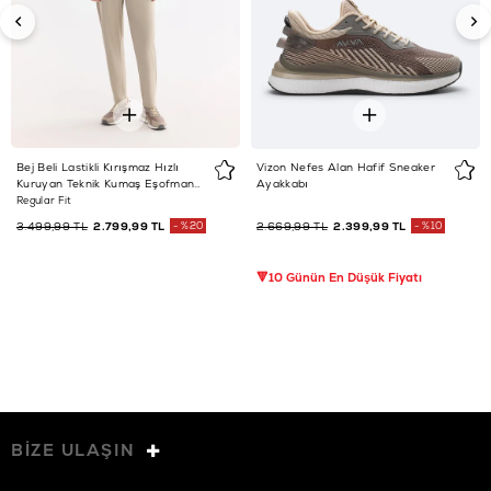
Bej Beli Lastikli Kırışmaz Hızlı
Vizon Nefes Alan Hafif Sneaker
Kuruyan Teknik Kumaş Eşofman
Ayakkabı
Altı
Regular Fit
3.499,99 TL
2.799,99 TL
%20
2.669,99 TL
2.399,99 TL
%10
🔻10 Günün En Düşük Fiyatı
BİZE ULAŞIN