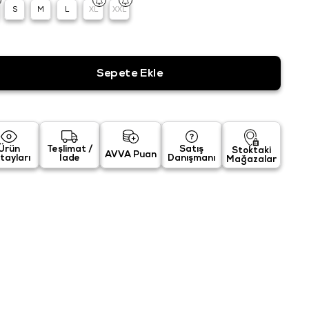
S
M
L
XL
XXL
Ürün
Teslimat /
Satış
Stoktaki
AVVA Puan
tayları
İade
Danışmanı
Mağazalar