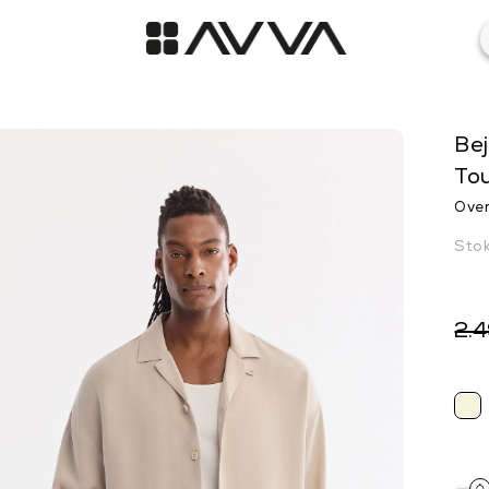
Bej
To
Over
Sto
2.