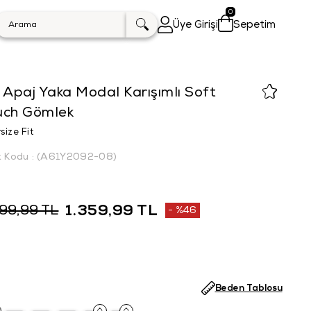
0
Üye Girişi
Sepetim
 Apaj Yaka Modal Karışımlı Soft
uch Gömlek
size Fit
k Kodu
(A61Y2092-08)
1.359,99 TL
499,99 TL
%
46
İndirim
Beden Tablosu