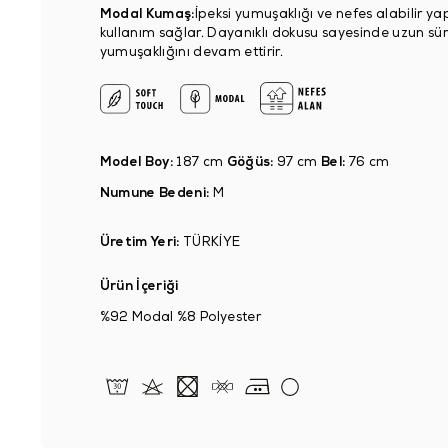
Modal Kumaş:
İpeksi yumuşaklığı ve nefes alabilir ya
kullanım sağlar. Dayanıklı dokusu sayesinde uzun sü
yumuşaklığını devam ettirir.
Model Boy:
187 cm
Göğüs:
97 cm
Bel:
76 cm
Numune Bedeni:
M
Üretim Yeri:
TÜRKİYE
Ürün İçeriği
%92 Modal %8 Polyester