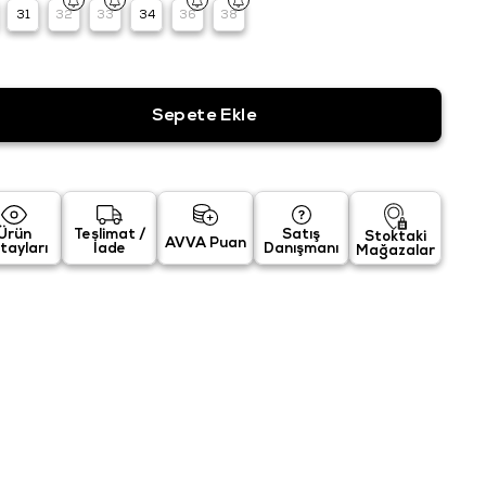
31
32
33
34
36
38
Ürün
Teslimat /
Satış
Stoktaki
AVVA Puan
tayları
İade
Danışmanı
Mağazalar