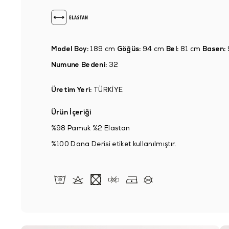
Model Boy:
189 cm
Göğüs:
94 cm
Bel:
81 cm
Basen:
Numune Bedeni:
32
Üretim Yeri:
TÜRKİYE
Ürün İçeriği
%98 Pamuk %2 Elastan
%100 Dana Derisi etiket kullanılmıştır.