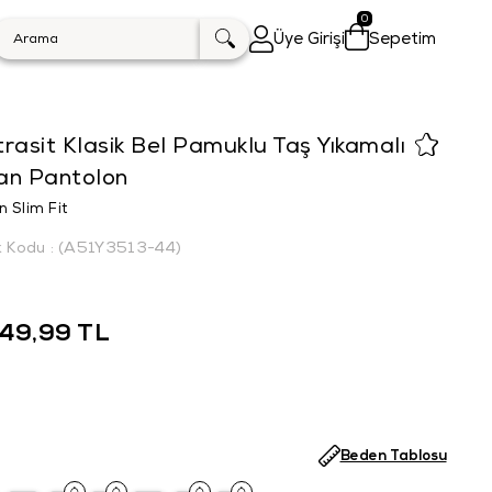
0
Üye Girişi
Sepetim
rasit Klasik Bel Pamuklu Taş Yıkamalı
an Pantolon
n Slim Fit
k Kodu
(A51Y3513-44)
549,99 TL
Beden Tablosu