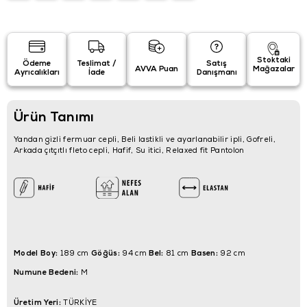
Stoktaki
Ödeme
Teslimat /
Satış
AVVA Puan
Mağazalar
Ayrıcalıkları
İade
Danışmanı
Ürün Tanımı
Yandan gizli fermuar cepli, Beli lastikli ve ayarlanabilir ipli, Gofreli,
Arkada çıtçıtlı fleto cepli, Hafif, Su itici, Relaxed fit Pantolon
Model Boy:
Göğüs:
Bel:
Basen:
189 cm
94 cm
81 cm
92 cm
Numune Bedeni:
M
Üretim Yeri:
TÜRKİYE