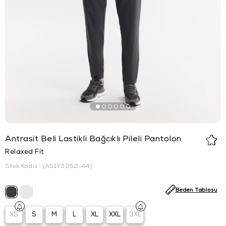
Antrasit Beli Lastikli Bağcıklı Pileli Pantolon
Relaxed Fit
Stok Kodu
(A51Y3252-44)
Beden Tablosu
XS
S
M
L
XL
XXL
3XL