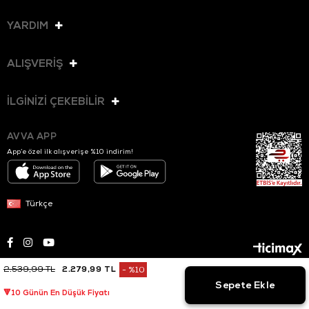
YARDIM
ALIŞVERİŞ
İLGİNİZİ ÇEKEBİLİR
AVVA APP
App’e özel ilk alışverişe %10 indirim!
Türkçe
2.539,99 TL
2.279,99 TL
%
10
© 2025 AVVA. Tüm hakları saklıdır.
İndirim
🔻10 Günün En Düşük Fiyatı