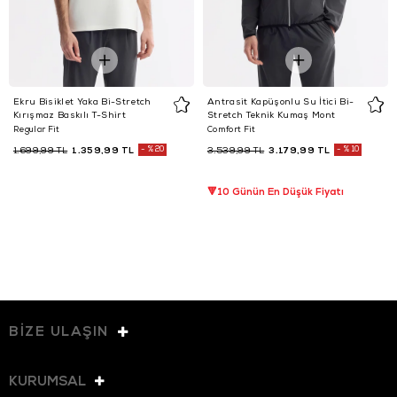
Ekru Bisiklet Yaka Bi-Stretch
Antrasit Kapüşonlu Su İtici Bi-
Kırışmaz Baskılı T-Shirt
Stretch Teknik Kumaş Mont
Regular Fit
Comfort Fit
1.359,99 TL
%20
3.179,99 TL
%10
1.699,99 TL
3.539,99 TL
🔻10 Günün En Düşük Fiyatı
BİZE ULAŞIN
KURUMSAL