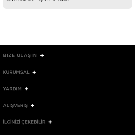
BİZE ULAŞIN
KURUMSAL
YARDIM
ALIŞVERİŞ
İLGİNİZİ ÇEKEBİLİR