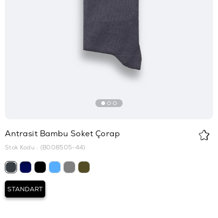
Antrasit Bambu Soket Çorap
Stok Kodu
(B008505-44)
STANDART