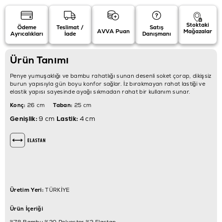
Stoktaki
Ödeme
Teslimat /
Satış
AVVA Puan
Mağazalar
Ayrıcalıkları
İade
Danışmanı
Ürün Tanımı
Penye yumuşaklığı ve bambu rahatlığı sunan desenli soket çorap, dikişsiz
burun yapısıyla gün boyu konfor sağlar. İz bırakmayan rahat lastiği ve
elastik yapısı sayesinde ayağı sıkmadan rahat bir kullanım sunar.
Konç:
26 cm
Taban:
25 cm
Genişlik:
9 cm
Lastik:
4 cm
Üretim Yeri:
TÜRKİYE
Ürün İçeriği
%78 Bambu %20 Polyester %2 Elastan