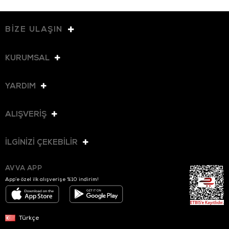
BİZE ULAŞIN
KURUMSAL
YARDIM
ALIŞVERİŞ
İLGİNİZİ ÇEKEBİLİR
AVVA APP
App’e özel ilk alışverişe %10 indirim!
Türkçe