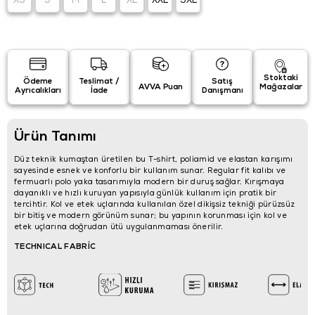
XS
S
M
L
XL
XXL
3XL
Stoktaki
Ödeme
Teslimat /
Satış
AVVA Puan
Mağazalar
Ayrıcalıkları
İade
Danışmanı
Ürün Tanımı
Düz teknik kumaştan üretilen bu T-shirt, poliamid ve elastan karışımı
sayesinde esnek ve konforlu bir kullanım sunar. Regular fit kalıbı ve
fermuarlı polo yaka tasarımıyla modern bir duruş sağlar. Kırışmaya
dayanıklı ve hızlı kuruyan yapısıyla günlük kullanım için pratik bir
tercihtir. Kol ve etek uçlarında kullanılan özel dikişsiz tekniği pürüzsüz
bir bitiş ve modern görünüm sunar; bu yapının korunması için kol ve
etek uçlarına doğrudan ütü uygulanmaması önerilir.
TECHNICAL FABRİC