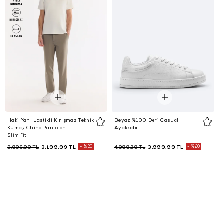
Haki Yanı Lastikli Kırışmaz Teknik
Beyaz %100 Deri Casual
Kumaş Chino Pantolon
Ayakkabı
Slim Fit
3.199,99 TL
%20
3.999,99 TL
%20
3.999,99 TL
4.999,99 TL