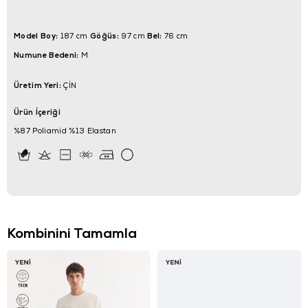
Model Boy:
Göğüs:
Bel:
187 cm
97 cm
76 cm
Numune Bedeni:
M
Üretim Yeri:
ÇİN
Ürün İçeriği
%87 Poliamid %13 Elastan
Kombinini Tamamla