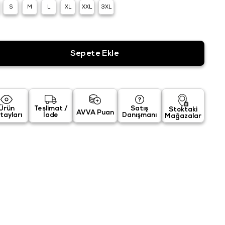
S
M
L
XL
XXL
3XL
Ürün
Teslimat /
Satış
Stoktaki
AVVA Puan
tayları
İade
Danışmanı
Mağazalar