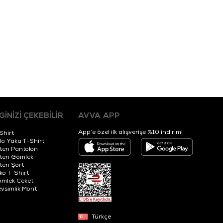
LGİNİZİ ÇEKEBİLİR
AVVA APP
App’e özel ilk alışverişe %10 indirim!
Shirt
lo Yaka T-Shirt
ten Pantolon
ten Gömlek
ten Şort
iko T-Shirt
mlek Ceket
vsimlik Mont
Türkçe