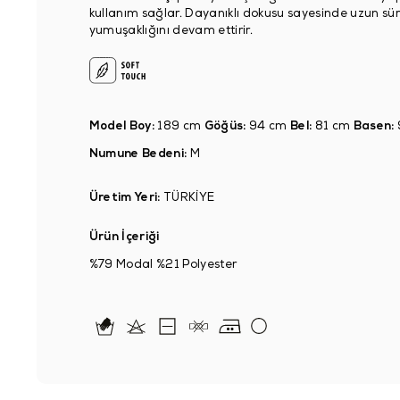
kullanım sağlar. Dayanıklı dokusu sayesinde uzun sü
yumuşaklığını devam ettirir.
Model Boy:
189 cm
Göğüs:
94 cm
Bel:
81 cm
Basen:
Numune Bedeni:
M
Üretim Yeri:
TÜRKİYE
Ürün İçeriği
%79 Modal %21 Polyester