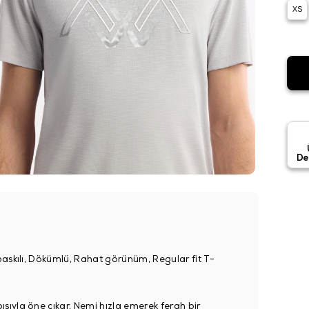
XS
De
baskılı, Dökümlü, Rahat görünüm, Regular fit T-
pısıyla öne çıkar. Nemi hızla emerek ferah bir