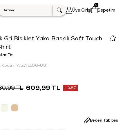
0
Üye Girişi
Sepetim
k Gri Bisiklet Yaka Baskılı Soft Touch
hirt
lar Fit
k Kodu
(A51Y1106-68)
609,99 TL
30,99 TL
%
50
İndirim
Beden Tablosu