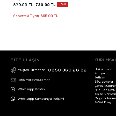
%11
829,99 TL
739,99 TL
Sepetteki Fiyatı:
665,99 TL
BİZE ULAŞIN
KURUMSA
Hakkımızda
0850 360 28 82
Müşteri Hizmetleri :
Kariyer
İletişim
iletisim@avva.com.tr
Sözleşmeler
Çerez Kullanı
Whatsapp Destek
Bilgi Toplumu
Kişisel Veril
Mağazalarımı
Whatsapp Kampanya İletişimi
AVVA Blog