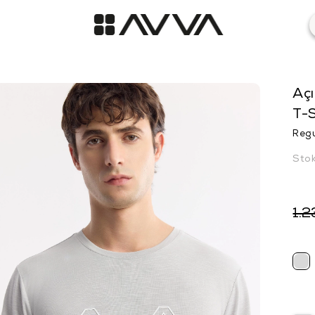
Açı
T-S
Regu
Sto
1.2