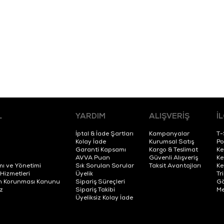
L
YARDIM
ALIŞVERİŞ
İ
İptal & İade Şartları
Kampanyalar
T-
Kolay İade
Kurumsal Satış
Po
Garanti Kapsamı
Kargo & Teslimat
Ke
AVVA Puan
Güvenli Alışveriş
Ke
mı ve Yönetimi
Sık Sorulan Sorular
Taksit Avantajları
Ke
 Hizmetleri
Üyelik
Tr
erin Korunması Kanunu
Sipariş Süreçleri
Gö
z
Sipariş Takibi
Me
Üyeliksiz Kolay İade