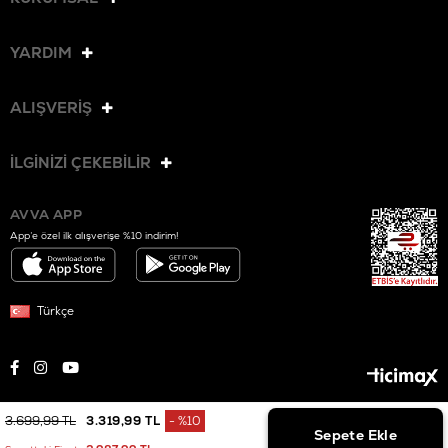
YARDIM
ALIŞVERİŞ
İLGİNİZİ ÇEKEBİLİR
AVVA APP
App’e özel ilk alışverişe %10 indirim!
Türkçe
3.699,99 TL
3.319,99 TL
%
10
© 2025 AVVA. Tüm hakları saklıdır.
İndirim