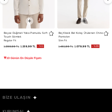
Beyaz Düğmeli Yaka Pamuklu Soft
Bej Klasik Bel Kolay Ütülenen Chino
Touch Gömlek
Pantolon
Regular Fit
Slim Fit
1.299,99 TL
1.159,99 TL
%11
1.461,99 TL
1.079,99 TL
%26
🔻10 Günün En Düşük Fiyatı
BİZE ULAŞIN
KURUMSAL