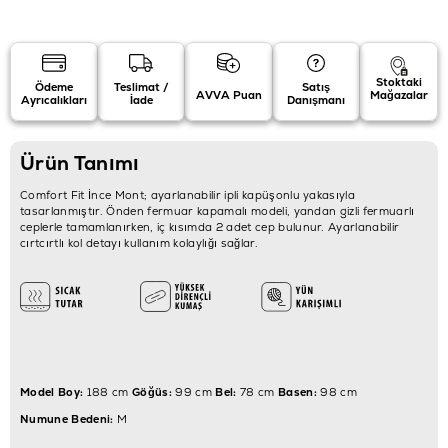
Stoktaki
Ödeme
Teslimat /
Satış
AVVA Puan
Mağazalar
Ayrıcalıkları
İade
Danışmanı
Ürün Tanımı
Comfort Fit İnce Mont; ayarlanabilir ipli kapüşonlu yakasıyla
tasarlanmıştır. Önden fermuar kapamalı modeli, yandan gizli fermuarlı
ceplerle tamamlanırken, iç kısımda 2 adet cep bulunur. Ayarlanabilir
cırtcırtlı kol detayı kullanım kolaylığı sağlar.
Model Boy:
188 cm
Göğüs:
99 cm
Bel:
78 cm
Basen:
98 cm
Numune Bedeni:
M