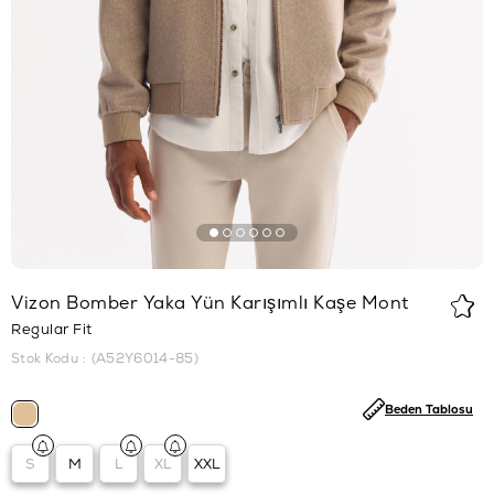
Vizon Bomber Yaka Yün Karışımlı Kaşe Mont
Regular Fit
Stok Kodu
(A52Y6014-85)
Beden Tablosu
S
M
L
XL
XXL