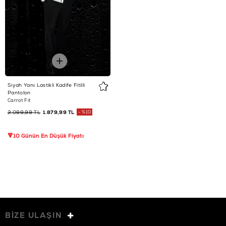
Siyah Yanı Lastikli Kadife Fitilli
Pantolon
Carrot Fit
2.099,99 TL
1.879,99 TL
%10
🔻10 Günün En Düşük Fiyatı
BİZE ULAŞIN