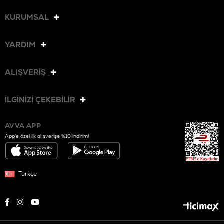
KURUMSAL
YARDIM
ALIŞVERİŞ
İLGİNİZİ ÇEKEBİLİR
AVVA APP
App’e özel ilk alışverişe %10 indirim!
Türkçe