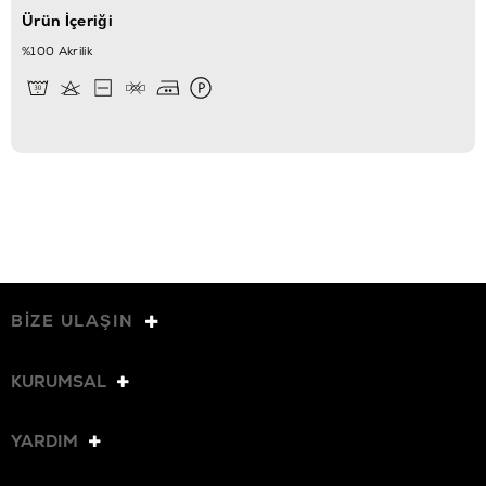
Ürün İçeriği
%100 Akrilik
BİZE ULAŞIN
KURUMSAL
YARDIM