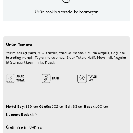
Ürün stoklarımızda kalmamıştır.
Ürün Tanımı
Yarım balıkçı yaka, %100 akrilik, Yaka kol ve etek ucu rib örgülü, Göğüste
branding nakışlı, Tüylenme yapmaz, Sıcak Tutar, Hafif, Mevsimlik Regular
fit Standart kesim Triko Kazak
Model Boy:
189 cm
Göğüs:
102 cm
Bel:
83 cm
Basen:
100 cm
Numune Bedeni:
M
Üretim Yeri:
TÜRKİYE