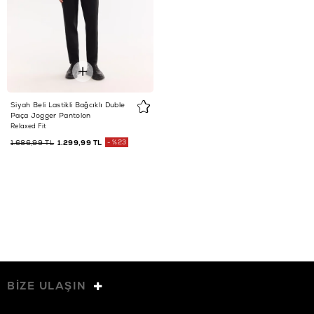
Siyah Beli Lastikli Bağcıklı Duble
Paça Jogger Pantolon
Relaxed Fit
1.686,99 TL
1.299,99 TL
%23
BİZE ULAŞIN