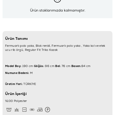
Ürün stoklarımızda kalmamıştır.
Ürün Tanımı
Fermuarlı polo yaka, Blok renkli, Fermuarlı polo yaka , Yaka kol ve etek
ucu rib örgü, Regular Fit Triko Kazak
Model Boy:
190 cm
Göğüs:
96 cm
Bel:
76 cm
Basen:
94 cm
Numune Bedeni:
M
Üretim Yeri:
TÜRKİYE
Ürün İçeriği
%100 Polyester