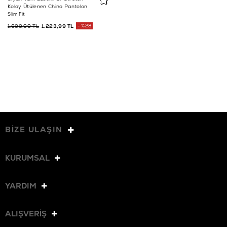
Kolay Ütülenen Chino Pantolon
Slim Fit
1.699,99 TL
1.223,99 TL
%28
BİZE ULAŞIN
KURUMSAL
YARDIM
ALIŞVERİŞ