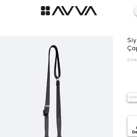
Siy
Ça
Sto
STA
De