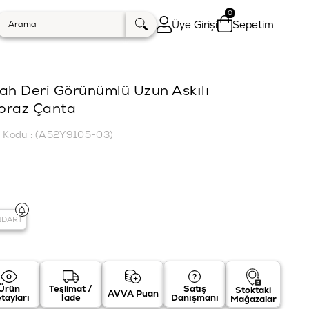
0
Üye Girişi
Sepetim
ah Deri Görünümlü Uzun Askılı
praz Çanta
k Kodu
(A52Y9105-03)
NDART
Ürün
Teslimat /
Satış
Stoktaki
AVVA Puan
tayları
İade
Danışmanı
Mağazalar