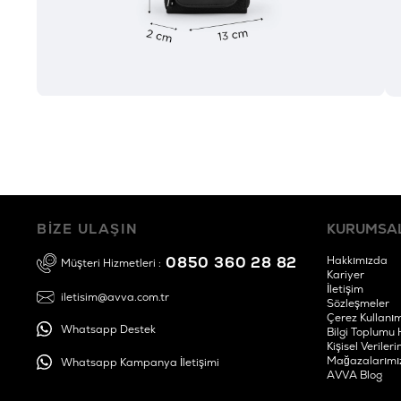
BİZE ULAŞIN
KURUMSA
0850 360 28 82
Hakkımızda
Müşteri Hizmetleri :
Kariyer
İletişim
iletisim@avva.com.tr
Sözleşmeler
Çerez Kullanım
Whatsapp Destek
Bilgi Toplumu 
Kişisel Verile
Mağazalarımı
Whatsapp Kampanya İletişimi
AVVA Blog