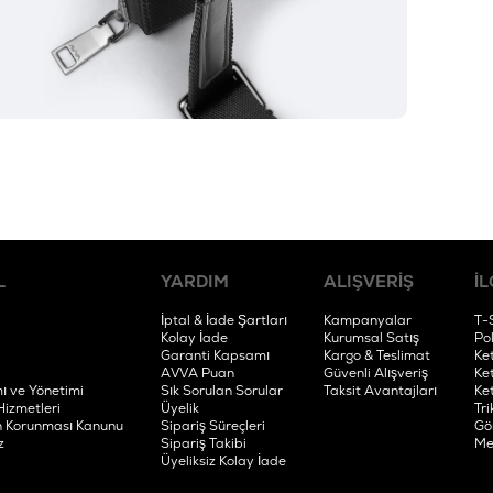
L
YARDIM
ALIŞVERİŞ
İL
İptal & İade Şartları
Kampanyalar
T-
Kolay İade
Kurumsal Satış
Po
Garanti Kapsamı
Kargo & Teslimat
Ke
AVVA Puan
Güvenli Alışveriş
Ke
ı ve Yönetimi
Sık Sorulan Sorular
Taksit Avantajları
Ke
Hizmetleri
Üyelik
Tri
rin Korunması Kanunu
Sipariş Süreçleri
Gö
z
Sipariş Takibi
Me
Üyeliksiz Kolay İade