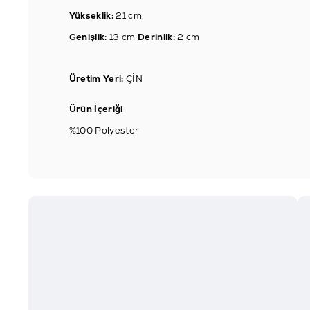
Yükseklik:
21 cm
Genişlik:
13 cm
Derinlik:
2 cm
Üretim Yeri:
ÇİN
Ürün İçeriği
%100 Polyester