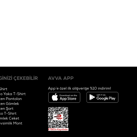
GİNİZİ ÇEKEBİLİR
AVVA APP
App’e özel ilk alışverişe %10 indirim!
Shirt
lo Yaka T-Shirt
ten Pantolon
ten Gömlek
ten Şort
ko T-Shirt
mlek Ceket
vsimlik Mont