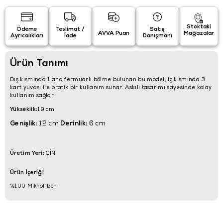
Stoktaki
Ödeme
Teslimat /
Satış
AVVA Puan
Mağazalar
Ayrıcalıkları
İade
Danışmanı
Ürün Tanımı
Dış kısmında 1 ana fermuarlı bölme bulunan bu model, iç kısmında 3
kart yuvası ile pratik bir kullanım sunar. Askılı tasarımı sayesinde kolay
kullanım sağlar.
Yükseklik:
19 cm
Genişlik:
12 cm
Derinlik:
6 cm
Üretim Yeri:
ÇİN
Ürün İçeriği
%100 Mikrofiber