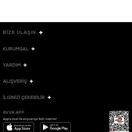
BİZE ULAŞIN
KURUMSAL
YARDIM
ALIŞVERİŞ
İLGİNİZİ ÇEKEBİLİR
AVVA APP
App’e özel ilk alışverişe %10 indirim!