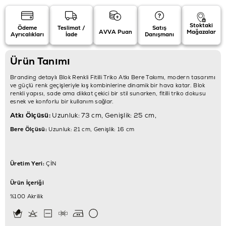
Stoktaki
Ödeme
Teslimat /
Satış
AVVA Puan
Mağazalar
Ayrıcalıkları
İade
Danışmanı
Ürün Tanımı
Branding detaylı Blok Renkli Fitilli Triko Atkı Bere Takımı, modern tasarımı
ve güçlü renk geçişleriyle kış kombinlerine dinamik bir hava katar. Blok
renkli yapısı, sade ama dikkat çekici bir stil sunarken, fitilli triko dokusu
esnek ve konforlu bir kullanım sağlar.
Atkı Ölçüsü:
Uzunluk: 73 cm, Genişlik: 25 cm,
Bere Ölçüsü:
Uzunluk: 21 cm, Genişlik: 16 cm
Üretim Yeri:
ÇİN
Ürün İçeriği
%100 Akrilik