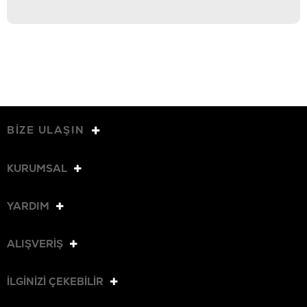
BİZE ULAŞIN
KURUMSAL
YARDIM
ALIŞVERİŞ
İLGİNİZİ ÇEKEBİLİR